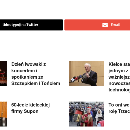
Udostępnij na Twitter
Email
Dzień lwowski z
Kielce st
koncertem i
jednym z
spotkaniem ze
ważniejs
Szczepkiem i Tońciem
nowocze
technolog
60-lecie kieleckiej
To oni wci
firmy Supon
rolę Trzec