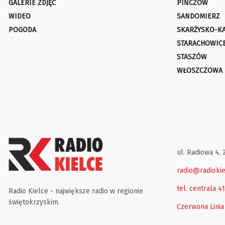
GALERIE ZDJĘĆ
PIŃCZÓW
WIDEO
SANDOMIERZ
POGODA
SKARŻYSKO-K
STARACHOWIC
STASZÓW
WŁOSZCZOWA
ul. Radiowa 4, 
radio@radiokie
tel. centrala 4
Radio Kielce - największe radio w regionie
świętokrzyskim.
Czerwona Linia