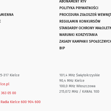
ABONAMENT RTV
POLITYKA PRYWATNOŚCI
AMIENNA
PROCEDURA ZGŁOSZEŃ WEWNĘ
E
REGULAMIN KONKURSÓW
STANDARDY OCHRONY MAŁOLET
WARUNKI KORZYSTANIA
ZASADY KAMPANII SPOŁECZNYC
BIP
25-317 Kielce
101,4 MHz Świętokrzyskie
90,4 MHz Kielce
lce.pl
100,0 MHz Włoszczowa
215,072 MHz / KANAŁ 10D
1 363 05 00
 Radia Kielce
600 904 600