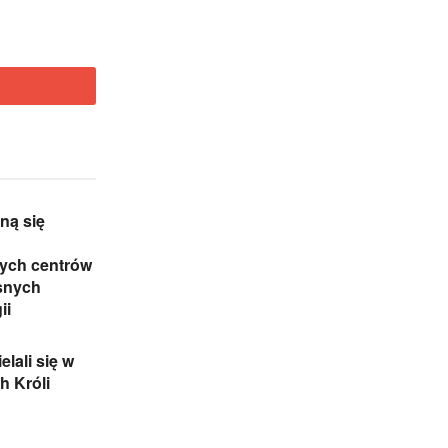
aną się
zych centrów
snych
ii
elali się w
h Króli