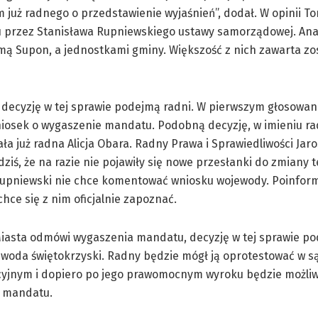
 już radnego o przedstawienie wyjaśnień”, dodał. W opinii T
 przez Stanisława Rupniewskiego ustawy samorządowej. Anal
ą Supon, a jednostkami gminy. Większość z nich zawarta zo
decyzję w tej sprawie podejmą radni. W pierwszym głosowani
niosek o wygaszenie mandatu. Podobną decyzję, w imieniu r
ła już radna Alicja Obara. Radny Prawa i Sprawiedliwości Jar
dziś, że na razie nie pojawiły się nowe przesłanki do zmiany te
Rupniewski nie chce komentować wniosku wojewody. Poinfor
chce się z nim oficjalnie zapoznać.
 Miasta odmówi wygaszenia mandatu, decyzję w tej sprawie 
woda świętokrzyski. Radny będzie mógł ją oprotestować w s
cyjnym i dopiero po jego prawomocnym wyroku będzie możli
 mandatu.