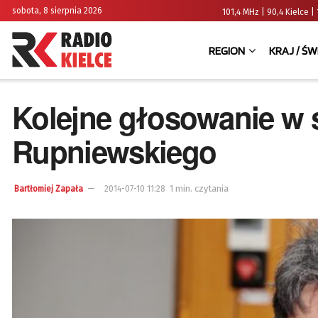
sobota, 8 sierpnia 2026
101,4 MHz | 90,4 Kielce
REGION
KRAJ / ŚW
Kolejne głosowanie w 
Rupniewskiego
1 min. czytania
Bartłomiej Zapała
2014-07-10 11:28