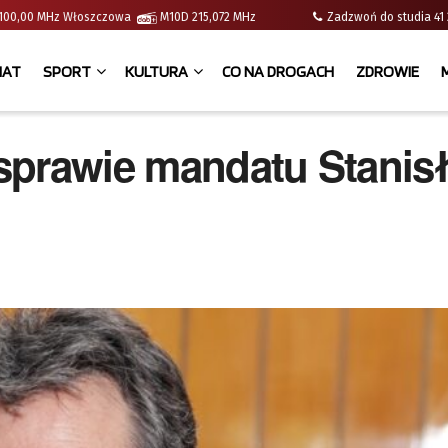
 | 100,00 MHz Włoszczowa
M10D 215,072 MHz
Zadzwoń do studia 
IAT
SPORT
KULTURA
CO NA DROGACH
ZDROWIE
sprawie mandatu Stanis