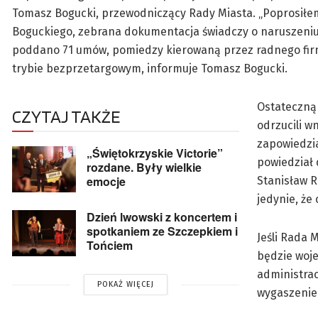
Tomasz Bogucki, przewodniczący Rady Miasta. „Poprosiłem
Boguckiego, zebrana dokumentacja świadczy o naruszeniu
poddano 71 umów, pomiedzy kierowaną przez radnego firm
trybie bezprzetargowym, informuje Tomasz Bogucki.
Ostateczną 
CZYTAJ TAKŻE
odrzucili w
zapowiedzia
„Świętokrzyskie Victorie”
powiedział 
rozdane. Były wielkie
emocje
Stanisław 
jedynie, że 
Dzień lwowski z koncertem i
spotkaniem ze Szczepkiem i
Jeśli Rada
Tońciem
będzie woje
administra
POKAŻ WIĘCEJ
wygaszenie