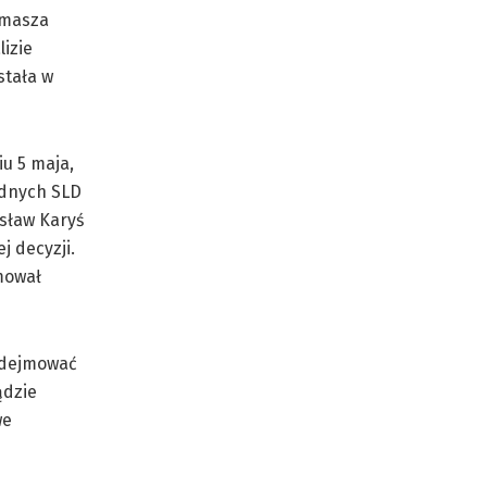
omasza
izie
stała w
u 5 maja,
adnych SLD
osław Karyś
j decyzji.
mował
podejmować
ądzie
we