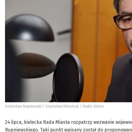
Stanisław Rupniewski / Stanisław Blinstrub / Radio Kielce
24 lipca, kielecka Rada Miasta rozpatrzy wezwanie wojew
Rupniewskiego. Taki punkt wpisany został do proponowane