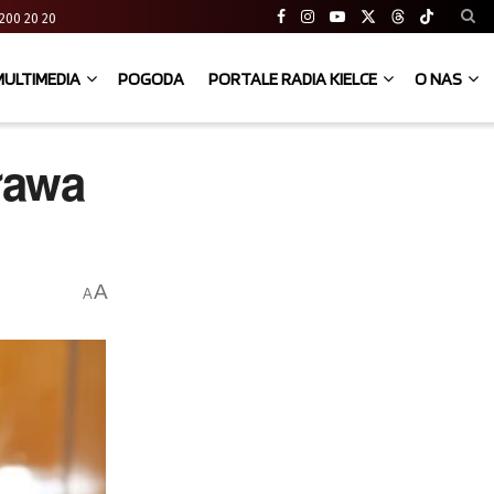
41 200 20 20
MULTIMEDIA
POGODA
PORTALE RADIA KIELCE
O NAS
ława
A
A