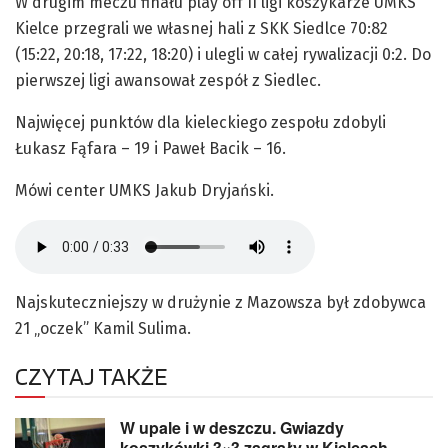
W drugim meczu finału play off II ligi koszykarze UMKS
Kielce przegrali we własnej hali z SKK Siedlce 70:82
(15:22, 20:18, 17:22, 18:20) i ulegli w całej rywalizacji 0:2. Do
pierwszej ligi awansował zespół z Siedlec.
Najwięcej punktów dla kieleckiego zespołu zdobyli
Łukasz Fąfara – 19 i Paweł Bacik – 16.
Mówi center UMKS Jakub Dryjański.
Najskuteczniejszy w drużynie z Mazowsza był zdobywca
21 „oczek” Kamil Sulima.
CZYTAJ TAKŻE
W upale i w deszczu. Gwiazdy
koszykówki 3×3 zagrały w Kielcach