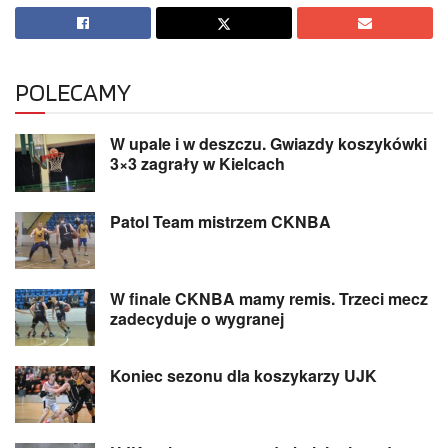
POLECAMY
W upale i w deszczu. Gwiazdy koszykówki
3×3 zagrały w Kielcach
Patol Team mistrzem CKNBA
W finale CKNBA mamy remis. Trzeci mecz
zadecyduje o wygranej
Koniec sezonu dla koszykarzy UJK