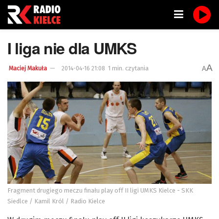
I liga nie dla UMKS
A
1 min. czytania
A
Maciej Makuła
2014-04-16 21:08
Fragment drugiego meczu finału play off II ligi UMKS Kielce - SKK
Siedlce / Kamil Król / Radio Kielce