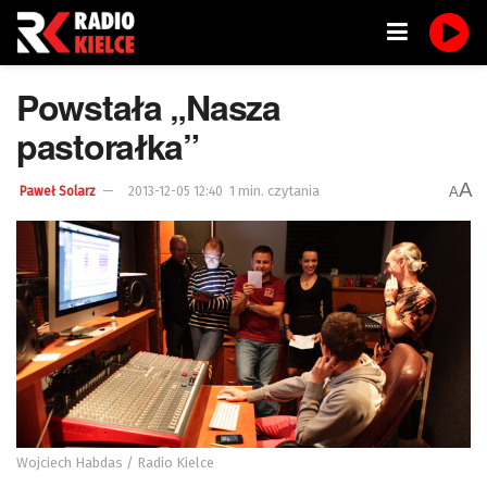
Powstała „Nasza
pastorałka”
A
1 min. czytania
A
Paweł Solarz
2013-12-05 12:40
Wojciech Habdas / Radio Kielce