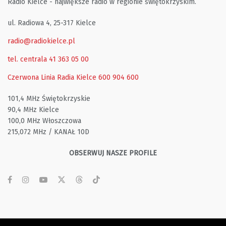
Radio Kielce - największe radio w regionie świętokrzyskim.
ul. Radiowa 4, 25-317 Kielce
radio@radiokielce.pl
tel. centrala 41 363 05 00
Czerwona Linia Radia Kielce
600 904 600
101,4 MHz Świętokrzyskie
90,4 MHz Kielce
100,0 MHz Włoszczowa
215,072 MHz / KANAŁ 10D
OBSERWUJ NASZE PROFILE