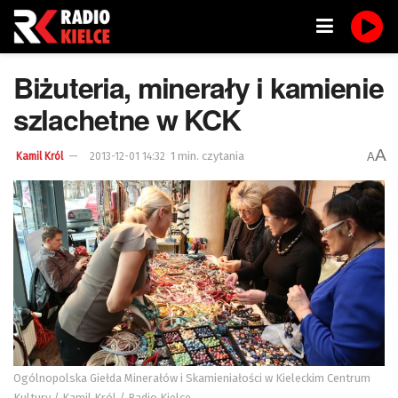
Biżuteria, minerały i kamienie
szlachetne w KCK
A
1 min. czytania
A
Kamil Król
2013-12-01 14:32
Ogólnopolska Giełda Minerałów i Skamieniałości w Kieleckim Centrum
Kultury / Kamil Król / Radio Kielce