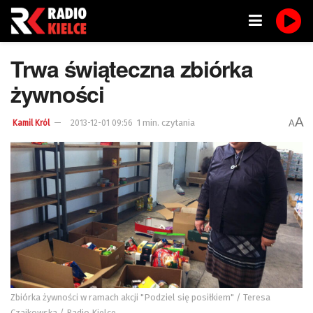
Trwa świąteczna zbiórka
żywności
A
1 min. czytania
A
Kamil Król
2013-12-01 09:56
Zbiórka żywności w ramach akcji "Podziel się posiłkiem" / Teresa
Czajkowska / Radio Kielce