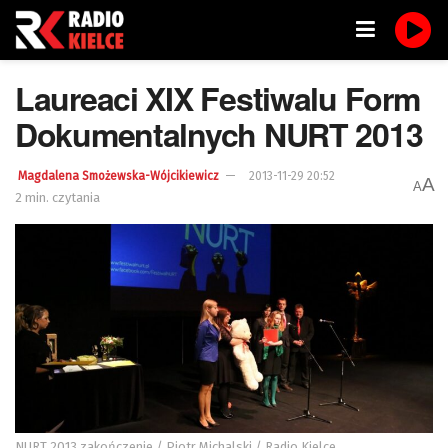
Laureaci XIX Festiwalu Form
Dokumentalnych NURT 2013
Magdalena Smożewska-Wójcikiewicz
2013-11-29 20:52
A
A
2 min. czytania
NURT 2013 zakończenie / Piotr Michalski / Radio Kielce