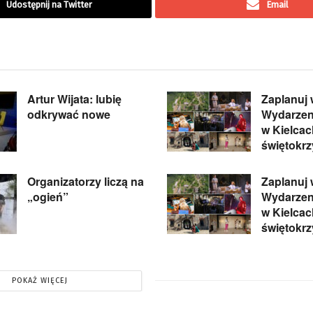
Udostępnij na Twitter
Email
Artur Wijata: lubię
Zaplanuj
odkrywać nowe
Wydarzeni
w Kielcac
świętokr
Organizatorzy liczą na
Zaplanuj
„ogień”
Wydarzeni
w Kielcac
świętokr
POKAŻ WIĘCEJ