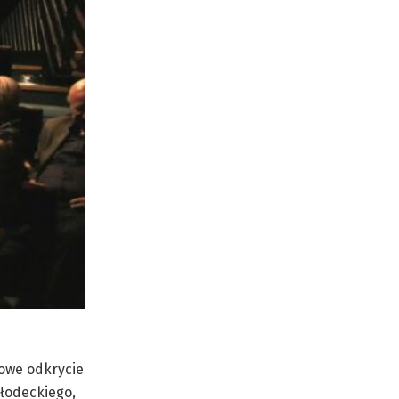
towe odkrycie
ołodeckiego,