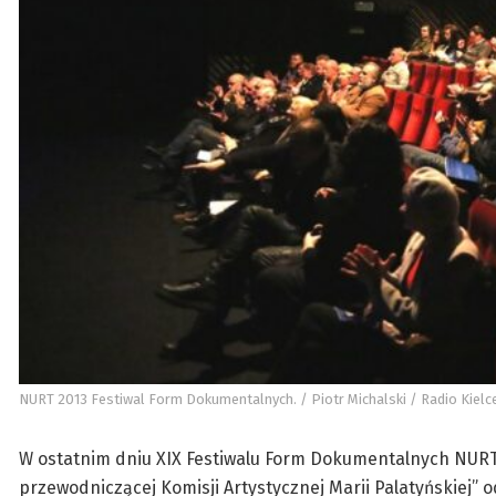
NURT 2013 Festiwal Form Dokumentalnych. / Piotr Michalski / Radio Kielc
W ostatnim dniu XIX Festiwalu Form Dokumentalnych NURT 2
przewodniczącej Komisji Artystycznej Marii Palatyńskiej” od