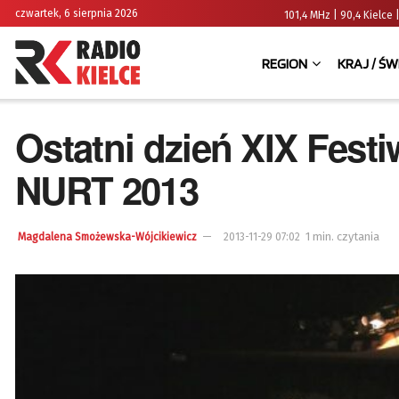
czwartek, 6 sierpnia 2026
101,4 MHz | 90,4 Kielc
REGION
KRAJ / ŚW
Ostatni dzień XIX Fes
NURT 2013
1 min. czytania
Magdalena Smożewska-Wójcikiewicz
2013-11-29 07:02