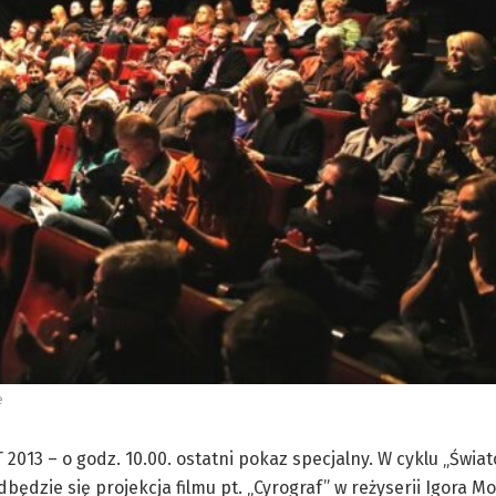
e
013 – o godz. 10.00. ostatni pokaz specjalny. W cyklu „Świa
będzie się projekcja filmu pt. „Cyrograf” w reżyserii Igora M