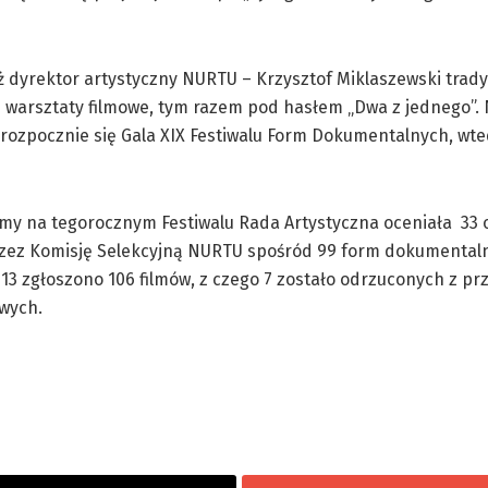
ż dyrektor artystyczny NURTU – Krzysztof Miklaszewski trady
 warsztaty filmowe, tym razem pod hasłem „Dwa z jednego”. 
 rozpocznie się Gala XIX Festiwalu Form Dokumentalnych, w
my na tegorocznym Festiwalu Rada Artystyczna oceniała 33 
zez Komisję Selekcyjną NURTU spośród 99 form dokumental
3 zgłoszono 106 filmów, z czego 7 zostało odrzuconych z pr
wych.