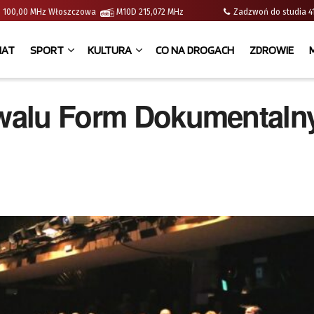
e | 100,00 MHz Włoszczowa
M10D 215,072 MHz
Zadzwoń do studia
IAT
SPORT
KULTURA
CO NA DROGACH
ZDROWIE
tiwalu Form Dokumentaln