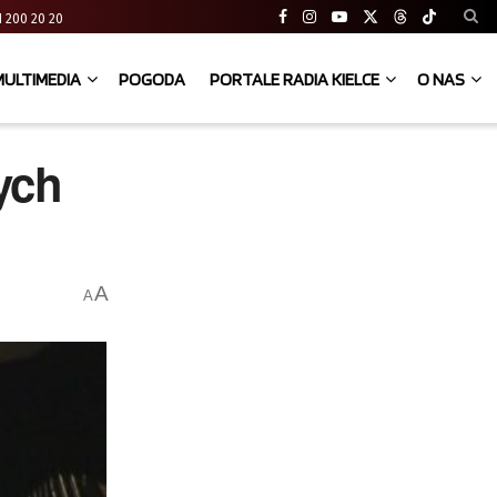
 41 200 20 20
MULTIMEDIA
POGODA
PORTALE RADIA KIELCE
O NAS
ych
A
A