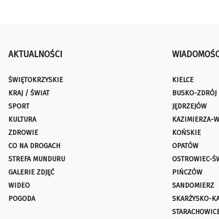
AKTUALNOŚCI
WIADOMOŚC
ŚWIĘTOKRZYSKIE
KIELCE
KRAJ / ŚWIAT
BUSKO-ZDRÓJ
SPORT
JĘDRZEJÓW
KULTURA
KAZIMIERZA-W
ZDROWIE
KOŃSKIE
CO NA DROGACH
OPATÓW
STREFA MUNDURU
OSTROWIEC-Ś
GALERIE ZDJĘĆ
PIŃCZÓW
WIDEO
SANDOMIERZ
POGODA
SKARŻYSKO-K
STARACHOWIC