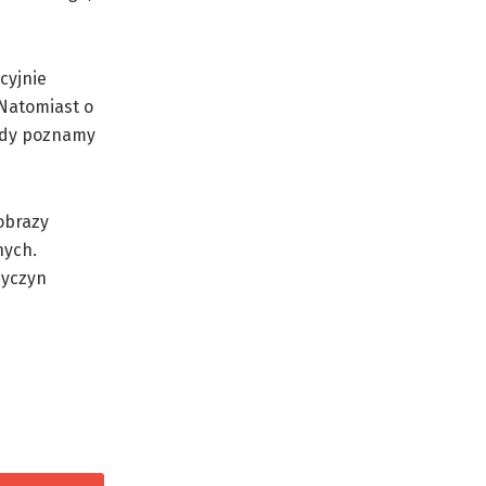
cyjnie
Natomiast o
tedy poznamy
obrazy
nych.
zyczyn