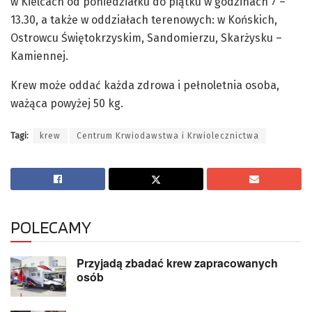
w Kielcach od poniedziałku do piątku w godzinach 7 –
13.30, a także w oddziałach terenowych: w Końskich,
Ostrowcu Świętokrzyskim, Sandomierzu, Skarżysku –
Kamiennej.
Krew może oddać każda zdrowa i pełnoletnia osoba,
ważąca powyżej 50 kg.
Tagi:
krew
Centrum Krwiodawstwa i Krwiolecznictwa
POLECAMY
Przyjadą zbadać krew zapracowanych
osób