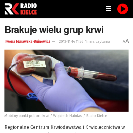
Brakuje wielu grup krwi
A
1 min. czytania
A
Iwona Murawska-Bujnowicz
2013-11-14 11:56
Mobilny punkt poboru krwi / Wojciech Habdas / Radio Kielce
Regionalne Centrum Krwiodawstwa i Krwiolecznictwa w