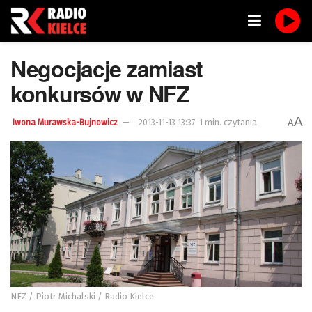
Negocjacje zamiast
konkursów w NFZ
A
1 min. czytania
A
Iwona Murawska-Bujnowicz
2013-11-13 13:37
NFZ / Piotr Michalski / Radio Kielce