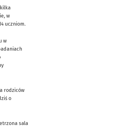
kilka
ie, w
 14 uczniom.
u w
 badaniach
o
by
ia rodziców
ziś o
etrzona sala