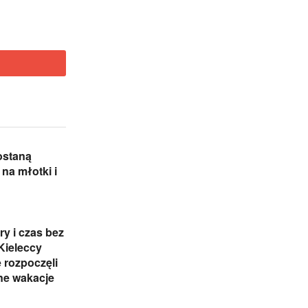
ostaną
 na młotki i
ry i czas bez
 Kieleccy
 rozpoczęli
ne wakacje