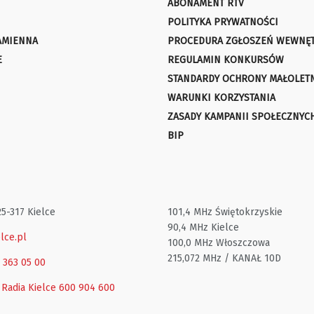
ABONAMENT RTV
POLITYKA PRYWATNOŚCI
AMIENNA
PROCEDURA ZGŁOSZEŃ WEWNĘ
E
REGULAMIN KONKURSÓW
STANDARDY OCHRONY MAŁOLET
WARUNKI KORZYSTANIA
ZASADY KAMPANII SPOŁECZNYC
BIP
25-317 Kielce
101,4 MHz Świętokrzyskie
90,4 MHz Kielce
lce.pl
100,0 MHz Włoszczowa
215,072 MHz / KANAŁ 10D
1 363 05 00
 Radia Kielce
600 904 600