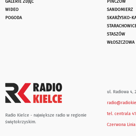
GALERIE ZDJĘĆ
PIŃCZÓW
WIDEO
SANDOMIERZ
POGODA
SKARŻYSKO-K
STARACHOWIC
STASZÓW
WŁOSZCZOWA
ul. Radiowa 4, 
radio@radiokie
tel. centrala 4
Radio Kielce - największe radio w regionie
świętokrzyskim.
Czerwona Linia