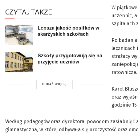
W piątkowe 
CZYTAJ TAKŻE
uczennic, a
szpitalach 
Lepsza jakość posiłków w
skarżyskich szkołach
Po badaniac
lecznicach
Szkoły przygotowują się na
strażacy wy
przyjęcie uczniów
zaniepokoje
ratownicze.
POKAŻ WIĘCEJ
Karol Błasz
oraz wyjaśn
godzinie 1
Według pedagogów oraz dyrektora, powodem zasłabnięć aż 
gimnastyczna, w której odbywała się uroczystość oraz em