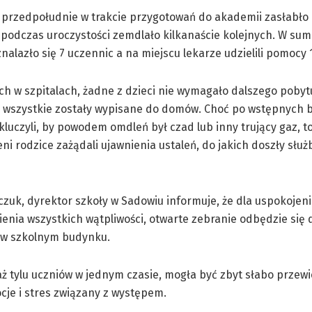
przedpołudnie w trakcie przygotowań do akademii zasłabło 
 podczas uroczystości zemdlało kilkanaście kolejnych. W sum
znalazło się 7 uczennic a na miejscu lekarze udzielili pomocy
h w szpitalach, żadne z dzieci nie wymagało dalszego pobyt
 i wszystkie zostały wypisane do domów. Choć po wstępnych
kluczyli, by powodem omdleń był czad lub inny trujący gaz, t
ni rodzice zażądali ujawnienia ustaleń, do jakich doszły służ
czuk, dyrektor szkoły w Sadowiu informuje, że dla uspokojen
ienia wszystkich wątpliwości, otwarte zebranie odbędzie się d
5 w szkolnym budynku.
tylu uczniów w jednym czasie, mogła być zbyt słabo przewi
ocje i stres związany z występem.