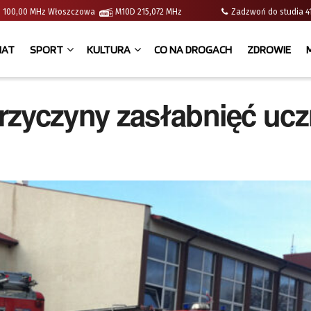
e | 100,00 MHz Włoszczowa
M10D 215,072 MHz
Zadzwoń do studia
IAT
SPORT
KULTURA
CO NA DROGACH
ZDROWIE
rzyczyny zasłabnięć uc