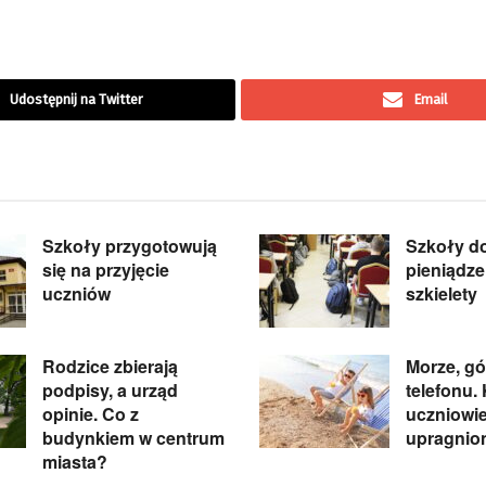
Udostępnij na Twitter
Email
Szkoły przygotowują
Szkoły d
się na przyjęcie
pieniądze
uczniów
szkielety
Rodzice zbierają
Morze, gó
podpisy, a urząd
telefonu.
opinie. Co z
uczniowie
budynkiem w centrum
upragnio
miasta?