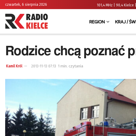
czwartek, 6 sierpnia 2026
101,4 MHz | 90,4 Kielc
REGION
KRAJ / ŚW
Rodzice chcą poznać p
1 min. czytania
Kamil Król
2013-11-13 07:13