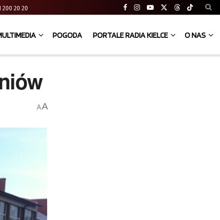
 41 200 20 20
MULTIMEDIA
POGODA
PORTALE RADIA KIELCE
O NAS
zniów
A
A