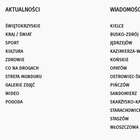
AKTUALNOŚCI
WIADOMOŚC
ŚWIĘTOKRZYSKIE
KIELCE
KRAJ / ŚWIAT
BUSKO-ZDRÓJ
SPORT
JĘDRZEJÓW
KULTURA
KAZIMIERZA-W
ZDROWIE
KOŃSKIE
CO NA DROGACH
OPATÓW
STREFA MUNDURU
OSTROWIEC-Ś
GALERIE ZDJĘĆ
PIŃCZÓW
WIDEO
SANDOMIERZ
POGODA
SKARŻYSKO-K
STARACHOWIC
STASZÓW
WŁOSZCZOWA