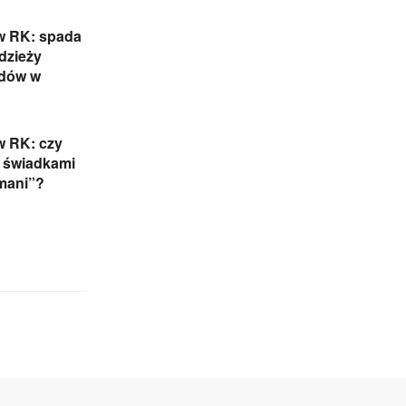
w RK: spada
adzieży
dów w
w RK: czy
 świadkami
mani”?