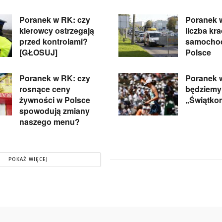
Poranek w RK: czy
Poranek 
kierowcy ostrzegają
liczba kr
przed kontrolami?
samocho
[GŁOSUJ]
Polsce
Poranek w RK: czy
Poranek 
rosnące ceny
będziemy
żywności w Polsce
„Świątko
spowodują zmiany
naszego menu?
POKAŻ WIĘCEJ