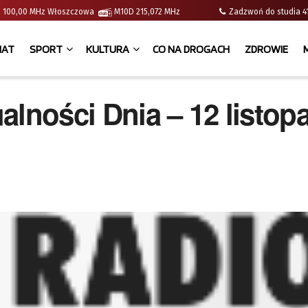
e | 100,00 MHz Włoszczowa
M10D 215,072 MHz
Zadzwoń do studia
IAT
SPORT
KULTURA
CO NA DROGACH
ZDROWIE
alności Dnia – 12 listop