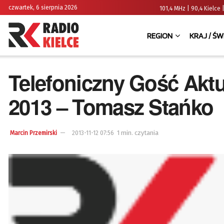
czwartek, 6 sierpnia 2026
101,4 MHz | 90,4 Kielc
REGION
KRAJ / ŚW
Telefoniczny Gość Aktu
2013 – Tomasz Stańko
1 min. czytania
Marcin Przemirski
2013-11-12 07:56