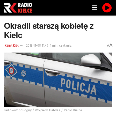
Okradli starszą kobietę z
Kielc
A
1 min. czytania
A
Kamil Król
2013-11-08 11:49
radiowóz policyjny / Wojciech Habdas / Radio Kielce