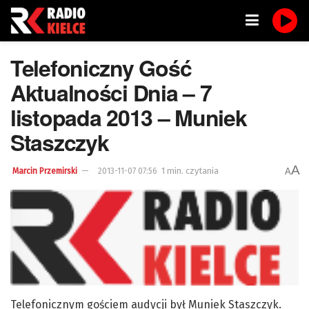
Telefoniczny Gość
Aktualności Dnia – 7
listopada 2013 – Muniek
Staszczyk
A
1 min. czytania
A
Marcin Przemirski
2013-11-07 07:56
Telefonicznym gościem audycji był Muniek Staszczyk.