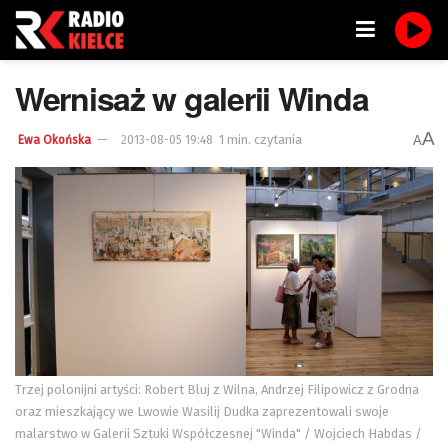
Wernisaż w galerii Winda
A
1 min. czytania
A
Ewa Okońska
2013-08-05 19:48
Trzej polonijni artyści: Robert Bluj z Wilna, Andrzej Filipowicz z Grodna
oraz mieszkający we Lwowie Wasilij Dudka zaprezentowali swoje
malarstwo w Galerii Sztuki Współczesnej "Winda" / Wojciech Habdas /