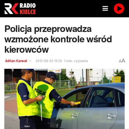
Policja przeprowadza
wzmożone kontrole wśród
kierowców
A
1 min. czytania
A
Adrian Karwat
2013-08-03 19:20