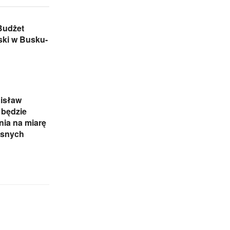
Budżet
ski w Busku-
nisław
 będzie
ia na miarę
esnych