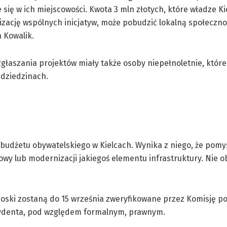
e się w ich miejscowości. Kwota 3 mln złotych, które władze Ki
zację wspólnych inicjatyw, może pobudzić lokalną społeczno
 Kowalik.
głaszania projektów miały także osoby niepełnoletnie, któr
 dziedzinach.
u budżetu obywatelskiego w Kielcach. Wynika z niego, że pomy
y lub modernizacji jakiegoś elementu infrastruktury. Nie o
ioski zostaną do 15 września zweryfikowane przez Komisję p
ydenta, pod względem formalnym, prawnym.