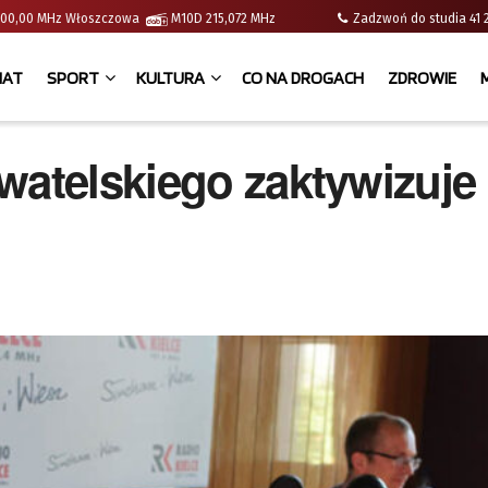
 | 100,00 MHz Włoszczowa
M10D 215,072 MHz
Zadzwoń do studia 
IAT
SPORT
KULTURA
CO NA DROGACH
ZDROWIE
watelskiego zaktywizuje