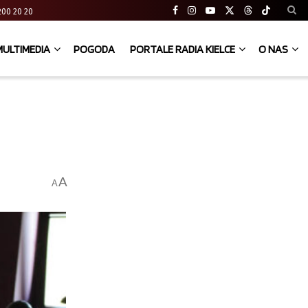
41 200 20 20
MULTIMEDIA
POGODA
PORTALE RADIA KIELCE
O NAS
A
A