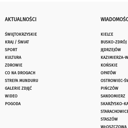
AKTUALNOŚCI
WIADOMOŚC
ŚWIĘTOKRZYSKIE
KIELCE
KRAJ / ŚWIAT
BUSKO-ZDRÓJ
SPORT
JĘDRZEJÓW
KULTURA
KAZIMIERZA-W
ZDROWIE
KOŃSKIE
CO NA DROGACH
OPATÓW
STREFA MUNDURU
OSTROWIEC-Ś
GALERIE ZDJĘĆ
PIŃCZÓW
WIDEO
SANDOMIERZ
POGODA
SKARŻYSKO-K
STARACHOWIC
STASZÓW
WŁOSZCZOWA