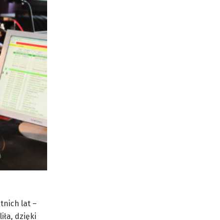
nich lat –
ła, dzięki