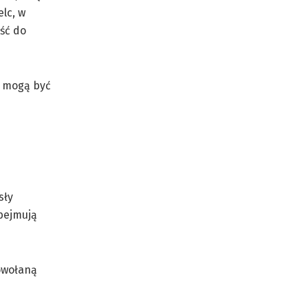
elc, w
ść do
e mogą być
sły
bejmują
owołaną