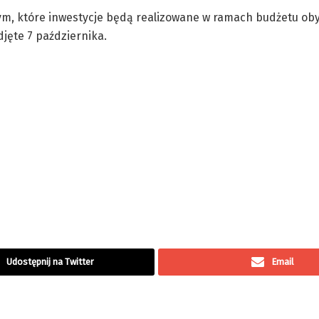
ym, które inwestycje będą realizowane w ramach budżetu ob
jęte 7 października.
Udostępnij na Twitter
Email