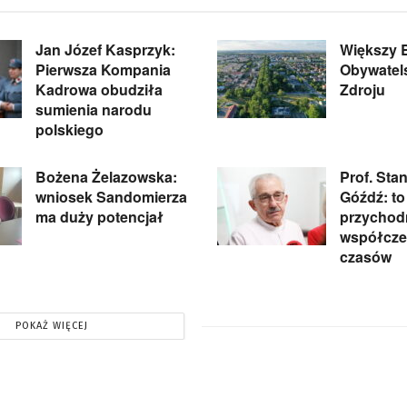
Jan Józef Kasprzyk:
Większy 
Pierwsza Kompania
Obywatel
Kadrowa obudziła
Zdroju
sumienia narodu
polskiego
Bożena Żelazowska:
Prof. Sta
wniosek Sandomierza
Góźdź: to
ma duży potencjał
przychodn
współcz
czasów
POKAŻ WIĘCEJ