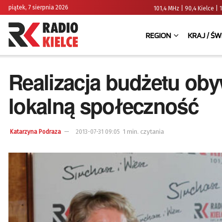
piątek, 7 sierpnia 2026
101,4 MHz | 90,4 Kielce
REGION
KRAJ / ŚW
Realizacja budżetu oby
lokalną społeczność
1 min. czytania
Katarzyna Podraza
2013-07-31 09:05