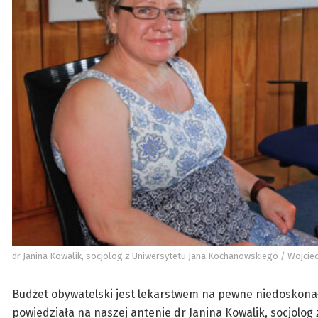
dr Janina Kowalik, socjolog z Uniwersytetu Jana Kochanowskiego / Wojcie
Budżet obywatelski jest lekarstwem na pewne niedoskonał
powiedziała na naszej antenie dr Janina Kowalik, socjolog