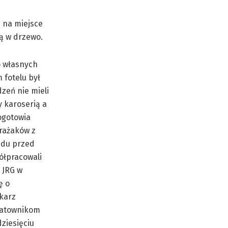
 na miejsce
ną w drzewo.
o własnych
 fotelu był
zeń nie mieli
y karoserią a
ogotowia
trażaków z
zdu przed
półpracowali
 JRG w
ę o
ekarz
ratownikom
ziesięciu