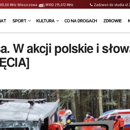
 | 100,00 MHz Włoszczowa
M10D 215,072 MHz
Zadzwoń do studia 
IAT
SPORT
KULTURA
CO NA DROGACH
ZDROWIE
. W akcji polskie i słow
ĘCIA]