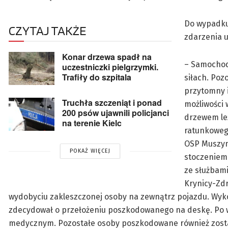
Do wypadku 
CZYTAJ TAKŻE
zdarzenia u
Konar drzewa spadł na
– Samochod
uczestniczki pielgrzymki.
Trafiły do szpitala
siłach. Poz
przytomny i
Truchła szczeniąt i ponad
możliwości 
200 psów ujawnili policjanci
drzewem leż
na terenie Kielc
ratunkowego
OSP Muszyn
POKAŻ WIĘCEJ
stoczeniem 
ze służbami
Krynicy-Zd
wydobyciu zakleszczonej osoby na zewnątrz pojazdu. Wyko
zdecydował o przełożeniu poszkodowanego na deskę. Po 
medycznym. Pozostałe osoby poszkodowane również zosta