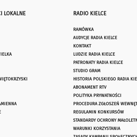
I LOKALNE
RADIO KIELCE
RAMÓWKA
AUDYCJE RADIA KIELCE
KONTAKT
IELKA
LUDZIE RADIA KIELCE
PATRONATY RADIA KIELCE
STUDIO GRAM
WIĘTOKRZYSKI
HISTORIA POLSKIEGO RADIA KIE
ABONAMENT RTV
POLITYKA PRYWATNOŚCI
AMIENNA
PROCEDURA ZGŁOSZEŃ WEWNĘ
E
REGULAMIN KONKURSÓW
STANDARDY OCHRONY MAŁOLET
WARUNKI KORZYSTANIA
ZASADY KAMPANII SPOŁECZNYC