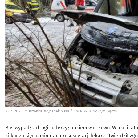
2.04.2022. Muszynka. Wypadek busa / KM PSP w Nowym Sączu
Bus wypadł z drogi i uderzył bokiem w drzewo. W akcji ratun
kilkudziesięciu minutach resuscytacji lekarz stwierdził z