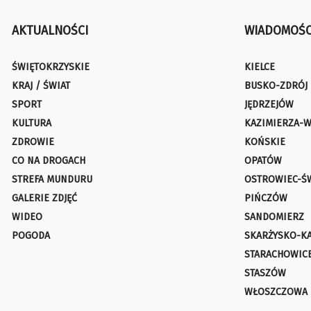
AKTUALNOŚCI
WIADOMOŚC
ŚWIĘTOKRZYSKIE
KIELCE
KRAJ / ŚWIAT
BUSKO-ZDRÓJ
SPORT
JĘDRZEJÓW
KULTURA
KAZIMIERZA-W
ZDROWIE
KOŃSKIE
CO NA DROGACH
OPATÓW
STREFA MUNDURU
OSTROWIEC-Ś
GALERIE ZDJĘĆ
PIŃCZÓW
WIDEO
SANDOMIERZ
POGODA
SKARŻYSKO-K
STARACHOWIC
STASZÓW
WŁOSZCZOWA