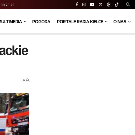
41 200 20 20
MULTIMEDIA
POGODA
PORTALE RADIA KIELCE
O NAS
ackie
A
A