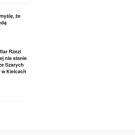
 myślę, że
ędą
iar Rzezi
j nie stanie
ze Szarych
 w Kielcach