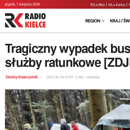
piątek, 7 sierpnia 2026
101,4 MHz | 90,4 Kielce
REGION
KRAJ / ŚW
Tragiczny wypadek busa
służby ratunkowe [ZDJ
2 min. czytania
Dionizy Krawczyński
2022-04-04 07:59