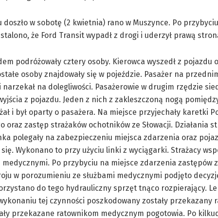
doszło w sobotę (2 kwietnia) rano w Muszynce. Po przybyciu
stalono, że Ford Transit wypadł z drogi i uderzył prawą stro
em podróżowały cztery osoby. Kierowca wyszedł z pojazdu 
ostałe osoby znajdowały się w pojeździe. Pasażer na przednim
 narzekał na dolegliwości. Pasażerowie w drugim rzędzie sied
wyjścia z pojazdu. Jeden z nich z zakleszczoną nogą pomiędz
ał i był oparty o pasażera. Na miejsce przyjechały karetki P
 oraz zastęp strażaków ochotników ze Słowacji. Działania s
ka polegały na zabezpieczeniu miejsca zdarzenia oraz poja
się. Wykonano to przy użyciu linki z wyciągarki. Strażacy ws
 medycznymi. Po przybyciu na miejsce zdarzenia zastępów z
roju w porozumieniu ze służbami medycznymi podjęto decyzj
rzystano do tego hydrauliczny sprzęt tnąco rozpierający. L
wykonaniu tej czynności poszkodowany zostały przekazany 
ły przekazane ratownikom medycznym pogotowia. Po kilkud