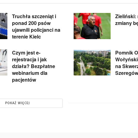
Truchła szczeniąt i
Zieliński:
ponad 200 psów
zmiany b
ujawnili policjanci na
terenie Kielc
Czym jest e-
Pomnik Of
rejestracja i jak
Wołyńskie
działa? Bezpłatne
na Skwer
webinarium dla
Szeregów
pacjentów
POKAŻ WIĘCEJ