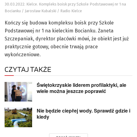
30.03.2022. Kielce. Kompleks boisk przy Szkole Podstawowej nr 1 na
Bocianku / Jarosław Kubalski / Radio Kielce
Kończy się budowa kompleksu boisk przy Szkole
Podstawowej nr 1 na kieleckim Bocianku. Żaneta
Szczepaniak, dyrektor placówki mówi, że obiekt jest już
praktycznie gotowy, obecnie trwają prace
wykończeniowe.
CZYTAJ TAKŻE
Świętokrzyskie liderem profilaktyki, ale
wiele można jeszcze poprawić
Nie będzie ciepłej wody. Sprawdź gdzie i
kiedy