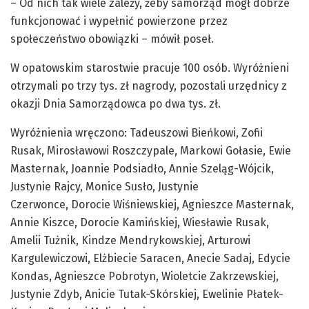
– Od nich tak wiele zależy, żeby samorząd mógł dobrze
funkcjonować i wypełnić powierzone przez
społeczeństwo obowiązki – mówił poseł.
W opatowskim starostwie pracuje 100 osób. Wyróżnieni
otrzymali po trzy tys. zł nagrody, pozostali urzędnicy z
okazji Dnia Samorządowca po dwa tys. zł.
Wyróżnienia wręczono: Tadeuszowi Bieńkowi, Zofii
Rusak, Mirosławowi Roszczypale, Markowi Gołasie, Ewie
Masternak, Joannie Podsiadło, Annie Szeląg-Wójcik,
Justynie Rajcy, Monice Susło, Justynie
Czerwonce, Dorocie Wiśniewskiej, Agnieszce Masternak,
Annie Kiszce, Dorocie Kamińskiej, Wiesławie Rusak,
Amelii Tużnik, Kindze Mendrykowskiej, Arturowi
Kargulewiczowi, Elżbiecie Saracen, Anecie Sadaj, Edycie
Kondas, Agnieszce Pobrotyn, Wioletcie Zakrzewskiej,
Justynie Zdyb, Anicie Tutak-Skórskiej, Ewelinie Płatek-