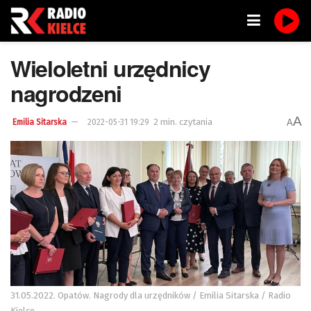
Wieloletni urzędnicy
nagrodzeni
A
2 min. czytania
A
Emilia Sitarska
2022-05-31 19:29
31.05.2022. Opatów. Nagrody dla urzędników / Emilia Sitarska / Radio
Kielce