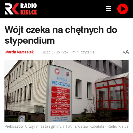
Wójt czeka na chętnych do
stypendium
A
1 min. czytania
A
Marcin Marszałek
2022-05-25 15:57
Piekoszów. Urząd miasta i gminy. / Fot. Jarosław Kubalski - Radio Kielce