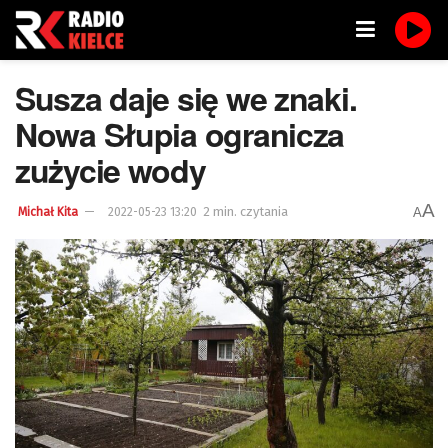
Susza daje się we znaki.
Nowa Słupia ogranicza
zużycie wody
A
2 min. czytania
A
Michał Kita
2022-05-23 13:20