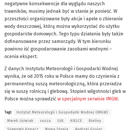
negatywne konsekwencje dla wyglądu naszych
trawników, musimy jednak być w stanie je ponieść. W
przeszłości organizowane były akcje i apele o zbieranie
wody deszczowej, którą można wykorzystać do użytku
gospodarstw domowych. Tego typu działania były także
dofinansowane przez samorządy. W tym kierunku
powinno iść gospodarowanie zasobami wodnymi –
ocenia ekspert.
Z danych Instytutu Meteorologii i Gospodarki Wodnej
wynika, że od 2015 roku w Polsce mamy do czynienia z
permanentną suszą meteorologiczną, która przeradza
się w suszę rolniczą i glebową. Stopień wilgotności gleb w
Polsce można sprawdzić
w specjalnym serwisie IMGW
.
Tagi:
Instytut Meteorologii i Gospodarki Wodnej (IMGW)
Marek Jóźwiak
susza
UJK
KIELCE
Bieliny
Sławomir Kopacz
Nowa Słupia
Andrzej Gąsior