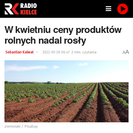
W kwietniu ceny produktów
rolnych nadal rosły
A
2 min. czytania
A
Sebastian Kalwat
2022-05-20 06:47
ziemniaki / Pixabay