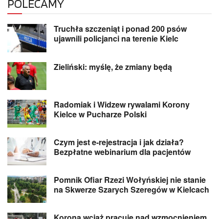
POLECAMY
Truchła szczeniąt i ponad 200 psów
ujawnili policjanci na terenie Kielc
Zieliński: myślę, że zmiany będą
Radomiak i Widzew rywalami Korony
Kielce w Pucharze Polski
Czym jest e-rejestracja i jak działa?
Bezpłatne webinarium dla pacjentów
Pomnik Ofiar Rzezi Wołyńskiej nie stanie
na Skwerze Szarych Szeregów w Kielcach
Korona wciąż pracuje nad wzmocnieniem