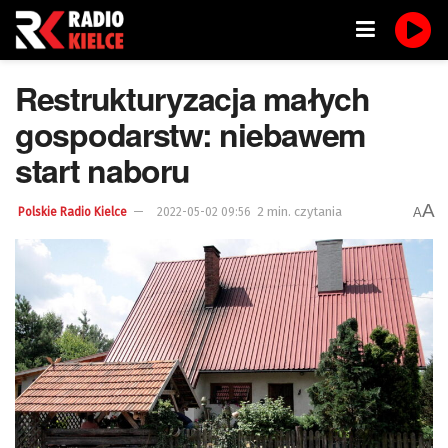
Restrukturyzacja małych
gospodarstw: niebawem
start naboru
A
2 min. czytania
A
Polskie Radio Kielce
2022-05-02 09:56