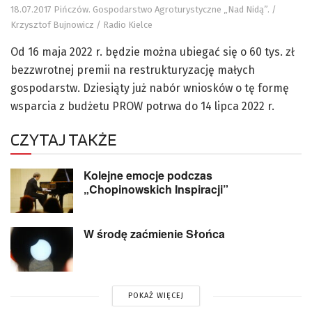
18.07.2017 Pińczów. Gospodarstwo Agroturystyczne „Nad Nidą”. /
Krzysztof Bujnowicz / Radio Kielce
Od 16 maja 2022 r. będzie można ubiegać się o 60 tys. zł
bezzwrotnej premii na restrukturyzację małych
gospodarstw. Dziesiąty już nabór wniosków o tę formę
wsparcia z budżetu PROW potrwa do 14 lipca 2022 r.
CZYTAJ TAKŻE
Kolejne emocje podczas
„Chopinowskich Inspiracji”
W środę zaćmienie Słońca
POKAŻ WIĘCEJ