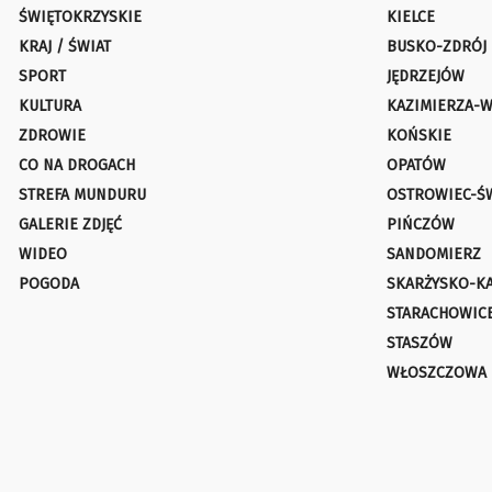
ŚWIĘTOKRZYSKIE
KIELCE
KRAJ / ŚWIAT
BUSKO-ZDRÓJ
SPORT
JĘDRZEJÓW
KULTURA
KAZIMIERZA-W
ZDROWIE
KOŃSKIE
CO NA DROGACH
OPATÓW
STREFA MUNDURU
OSTROWIEC-Ś
GALERIE ZDJĘĆ
PIŃCZÓW
WIDEO
SANDOMIERZ
POGODA
SKARŻYSKO-K
STARACHOWIC
STASZÓW
WŁOSZCZOWA