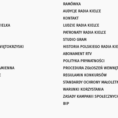
RAMÓWKA
AUDYCJE RADIA KIELCE
KONTAKT
IELKA
LUDZIE RADIA KIELCE
PATRONATY RADIA KIELCE
STUDIO GRAM
WIĘTOKRZYSKI
HISTORIA POLSKIEGO RADIA KIE
ABONAMENT RTV
POLITYKA PRYWATNOŚCI
AMIENNA
PROCEDURA ZGŁOSZEŃ WEWNĘ
E
REGULAMIN KONKURSÓW
STANDARDY OCHRONY MAŁOLET
WARUNKI KORZYSTANIA
ZASADY KAMPANII SPOŁECZNYC
BIP