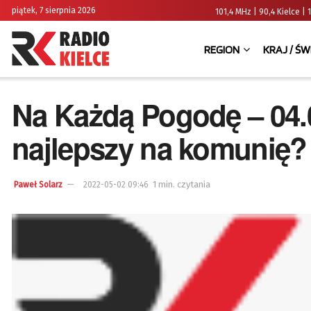
piątek, 7 sierpnia 2026
101,4 MHz | 90,4 Kielce
REGION
KRAJ / ŚW
Na Każdą Pogodę – 04.0
najlepszy na komunię?
1 min. czytania
Paweł Solarz
2022-05-02 09:46