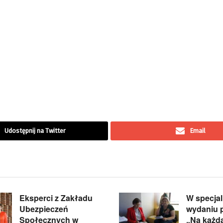
Udostępnij na Twitter
Email
Eksperci z Zakładu
W specja
Ubezpieczeń
wydaniu 
Społecznych w
„Na każd