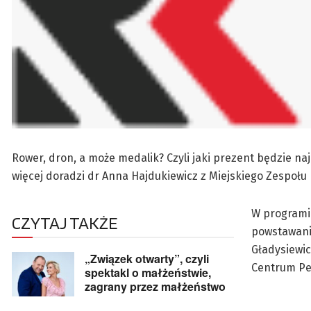
Rower, dron, a może medalik? Czyli jaki prezent będzie na
więcej doradzi dr Anna Hajdukiewicz z Miejskiego Zespoł
W programie
CZYTAJ TAKŻE
powstawania
Gładysiewic
„Związek otwarty”, czyli
Centrum Ped
spektakl o małżeństwie,
zagrany przez małżeństwo