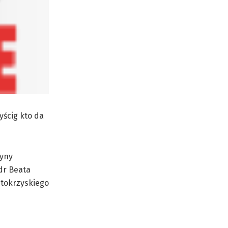
yścig kto da
zyny
dr Beata
ętokrzyskiego