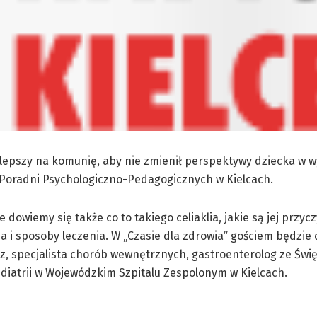
jlepszy na komunię, aby nie zmienił perspektywy dziecka w w
u Poradni Psychologiczno-Pedagogicznych w Kielcach.
 dowiemy się także co to takiego celiaklia, jakie są jej przyc
 i sposoby leczenia. W „Czasie dla zdrowia” gościem będzie 
z, specjalista chorób wewnętrznych, gastroenterolog ze Świ
iatrii w Wojewódzkim Szpitalu Zespolonym w Kielcach.