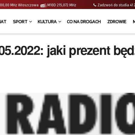
 | 100,00 MHz Włoszczowa
M10D 215,072 MHz
Zadzwoń do studia 
IAT
SPORT
KULTURA
CO NA DROGACH
ZDROWIE
5.2022: jaki prezent będ