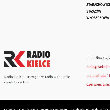
STARACHOWIC
STASZÓW
WŁOSZCZOWA
ul. Radiowa 4, 
radio@radiokie
tel. centrala 4
Radio Kielce - największe radio w regionie
świętokrzyskim.
Czerwona Linia
Copyright © Polskie Radio Regionalna Rozgłośnia w Kielcach "Radio Kielce" S.A.