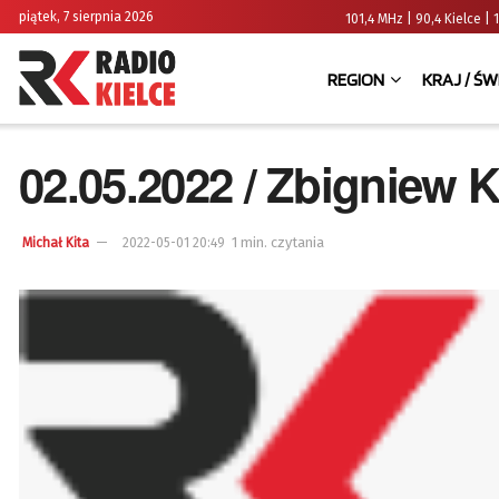
piątek, 7 sierpnia 2026
101,4 MHz | 90,4 Kielce
REGION
KRAJ / ŚW
02.05.2022 / Zbigniew 
1 min. czytania
Michał Kita
2022-05-01 20:49