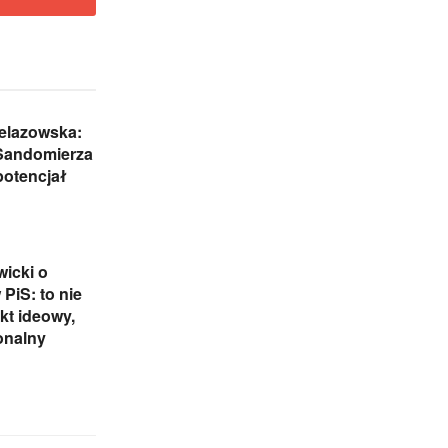
elazowska:
Sandomierza
potencjał
icki o
 PiS: to nie
ikt ideowy,
onalny