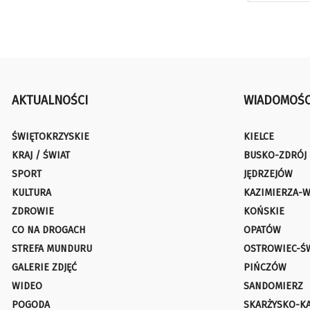
AKTUALNOŚCI
WIADOMOŚC
ŚWIĘTOKRZYSKIE
KIELCE
KRAJ / ŚWIAT
BUSKO-ZDRÓJ
SPORT
JĘDRZEJÓW
KULTURA
KAZIMIERZA-W
ZDROWIE
KOŃSKIE
CO NA DROGACH
OPATÓW
STREFA MUNDURU
OSTROWIEC-Ś
GALERIE ZDJĘĆ
PIŃCZÓW
WIDEO
SANDOMIERZ
POGODA
SKARŻYSKO-K