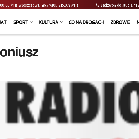
 | 100,00 MHz Włoszczowa
M10D 215,072 MHz
Zadzwoń do studia 
IAT
SPORT
KULTURA
CO NA DROGACH
ZDROWIE
Koniusz