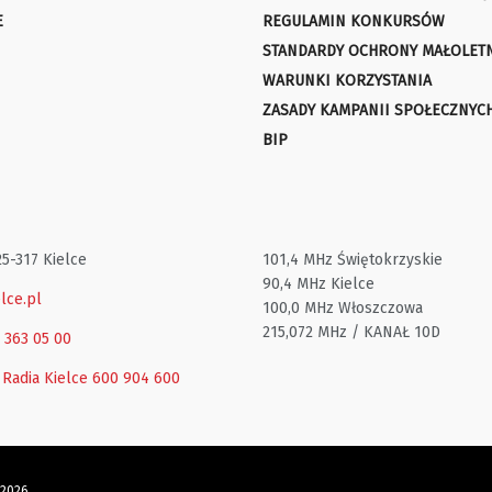
E
REGULAMIN KONKURSÓW
STANDARDY OCHRONY MAŁOLET
WARUNKI KORZYSTANIA
ZASADY KAMPANII SPOŁECZNYC
BIP
25-317 Kielce
101,4 MHz Świętokrzyskie
90,4 MHz Kielce
lce.pl
100,0 MHz Włoszczowa
215,072 MHz / KANAŁ 10D
1 363 05 00
 Radia Kielce
600 904 600
 2026.