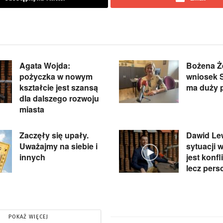
Agata Wojda:
Bożena Ż
pożyczka w nowym
wniosek 
kształcie jest szansą
ma duży 
dla dalszego rozwoju
miasta
Zaczęły się upały.
Dawid Lew
Uważajmy na siebie i
sytuacji w
innych
jest konfl
lecz pers
POKAŻ WIĘCEJ