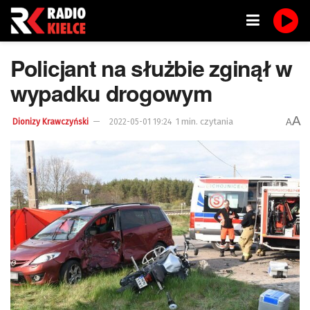
Policjant na służbie zginął w
wypadku drogowym
A
1 min. czytania
A
Dionizy Krawczyński
2022-05-01 19:24