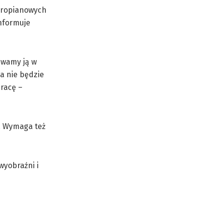
tyropianowych
informuje
uwamy ją w
a nie będzie
racę –
a. Wymaga też
wyobraźni i