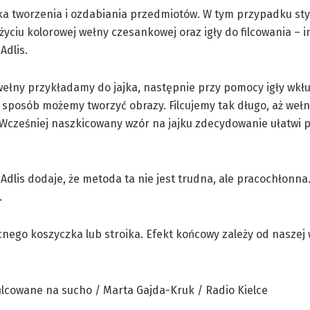
ika tworzenia i ozdabiania przedmiotów. W tym przypadku s
użyciu kolorowej wełny czesankowej oraz igły do filcowania – 
Adlis.
ełny przykładamy do jajka, następnie przy pomocy igły wkł
n sposób możemy tworzyć obrazy. Filcujemy tak długo, aż wełn
Wcześniej naszkicowany wzór na jajku zdecydowanie ułatwi p
Adlis dodaje, że metoda ta nie jest trudna, ale pracochłonn
.
ego koszyczka lub stroika. Efekt końcowy zależy od naszej 