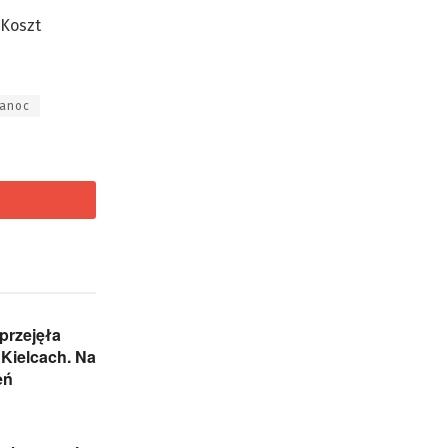
 Koszt
kanoc
przejęła
Kielcach. Na
eń