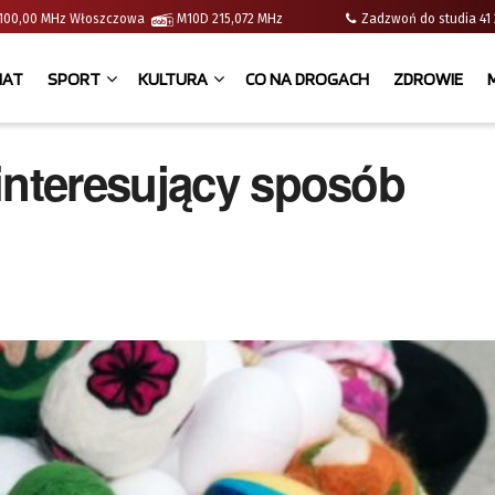
 | 100,00 MHz Włoszczowa
M10D 215,072 MHz
Zadzwoń do studia 
IAT
SPORT
KULTURA
CO NA DROGACH
ZDROWIE
interesujący sposób