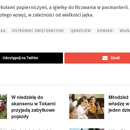
ułami papierniczymi, a igiełkę do filcowania w pasmanterii.
ego wzwyż, w zależności od wielkości jajka.
LKA
OSTROWIEC ŚWIĘTOKRZYSKI
JĘDRZEJÓW
KOŃSKIE
Wiel
Udostępnij na Twitter
Email
W niedzielę do
Młodzież 
skansenu w Tokarni
władzę w 
przyjadą zabytkowe
jeden dzi
pojazdy