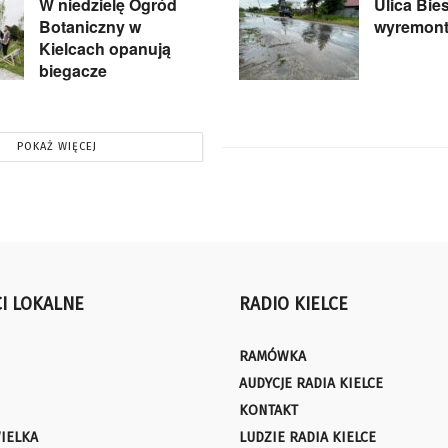
W niedzielę Ogród
Ulica Bie
Botaniczny w
wyremon
Kielcach opanują
biegacze
POKAŻ WIĘCEJ
I LOKALNE
RADIO KIELCE
RAMÓWKA
AUDYCJE RADIA KIELCE
KONTAKT
IELKA
LUDZIE RADIA KIELCE