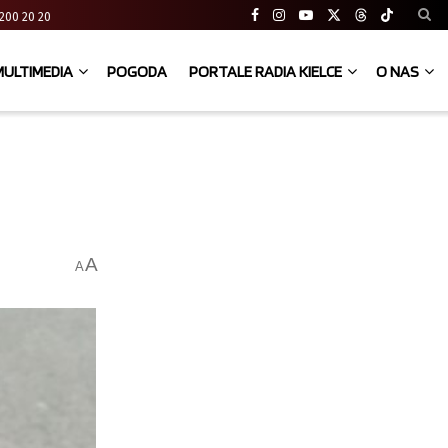
41 200 20 20
MULTIMEDIA
POGODA
PORTALE RADIA KIELCE
O NAS
A
A