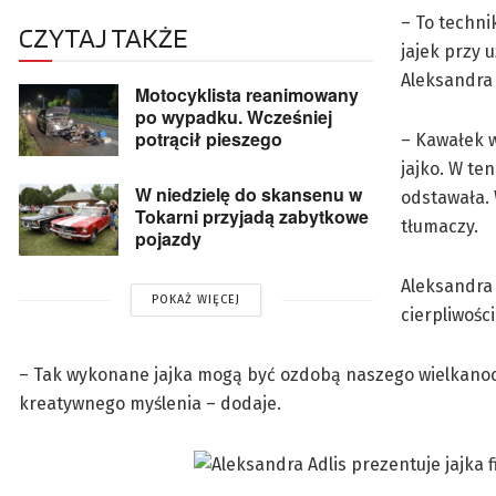
– To techn
CZYTAJ TAKŻE
jajek przy 
Aleksandra 
Motocyklista reanimowany
po wypadku. Wcześniej
potrącił pieszego
– Kawałek w
jajko. W te
W niedzielę do skansenu w
odstawała. 
Tokarni przyjadą zabytkowe
tłumaczy.
pojazdy
Aleksandra 
POKAŻ WIĘCEJ
cierpliwości
– Tak wykonane jajka mogą być ozdobą naszego wielkanocn
kreatywnego myślenia – dodaje.