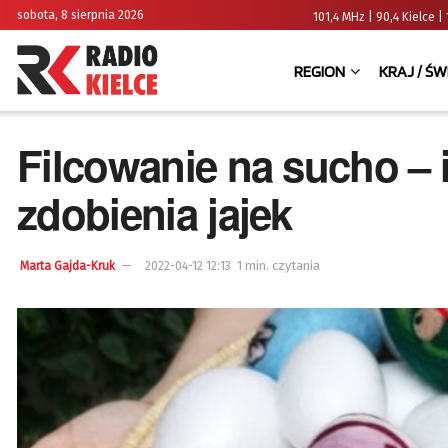
sobota, 8 sierpnia 2026
101,4 MHz | 90,4 Kielce
REGION
KRAJ / ŚW
Filcowanie na sucho – 
zdobienia jajek
1 min. czytania
Marta Gajda-Kruk
2022-04-12 12:13