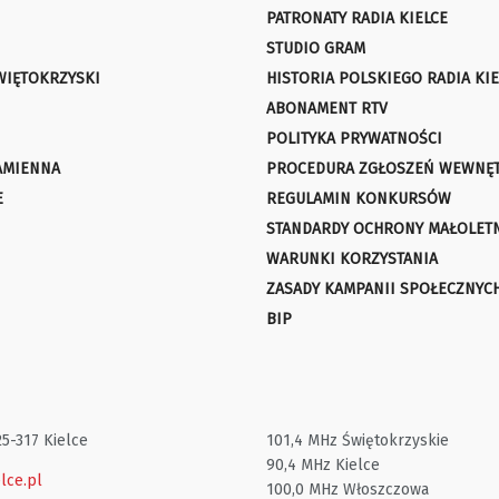
PATRONATY RADIA KIELCE
STUDIO GRAM
WIĘTOKRZYSKI
HISTORIA POLSKIEGO RADIA KIE
ABONAMENT RTV
POLITYKA PRYWATNOŚCI
AMIENNA
PROCEDURA ZGŁOSZEŃ WEWNĘ
E
REGULAMIN KONKURSÓW
STANDARDY OCHRONY MAŁOLET
WARUNKI KORZYSTANIA
ZASADY KAMPANII SPOŁECZNYC
BIP
25-317 Kielce
101,4 MHz Świętokrzyskie
90,4 MHz Kielce
lce.pl
100,0 MHz Włoszczowa