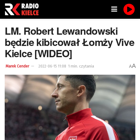
LM. Robert Lewandowski
będzie kibicował Łomży Vive
Kielce [WIDEO]
A
1 min. czytania
A
Marek Cender
2022-06-15 11:08