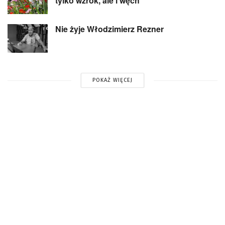
tylko wzrok, ale i węch
Nie żyje Włodzimierz Rezner
POKAŻ WIĘCEJ