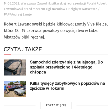
14.06.2022. Warszawa. Zawodnik piłkarskiej reprezentacji Polski Robert
Lewandowski przed meczem Ligi Narodów z Belgią w Warszawie /
PAP/Andrzej Lange
Robert Lewandowski będzie kibicował Łomży Vive Kielce,
która 18 i 19 czerwca powalczy o zwycięstwo w Lidze
Mistrzów piłki ręcznej.
CZYTAJ TAKŻE
Samochód zderzył się z hulajnogą. Do
szpitala przewieziono 14-letniego
chłopca
Kilka tysięcy zabytkowych pojazdów na
zjeździe w Tokarni
POKAŻ WIĘCEJ