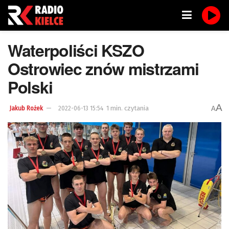
Waterpoliści KSZO
Ostrowiec znów mistrzami
Polski
A
1 min. czytania
A
Jakub Rożek
2022-06-13 15:54