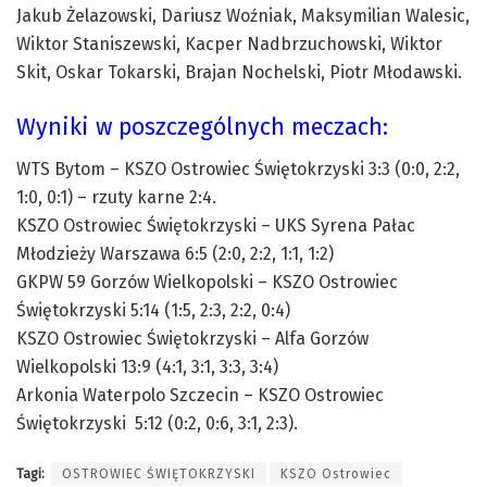
Jakub Żelazowski, Dariusz Woźniak, Maksymilian Walesic,
Wiktor Staniszewski, Kacper Nadbrzuchowski, Wiktor
Skit, Oskar Tokarski, Brajan Nochelski, Piotr Młodawski.
Wyniki w poszczególnych meczach:
WTS Bytom – KSZO Ostrowiec Świętokrzyski 3:3 (0:0, 2:2,
1:0, 0:1) – rzuty karne 2:4.
KSZO Ostrowiec Świętokrzyski – UKS Syrena Pałac
Młodzieży Warszawa 6:5 (2:0, 2:2, 1:1, 1:2)
GKPW 59 Gorzów Wielkopolski – KSZO Ostrowiec
Świętokrzyski 5:14 (1:5, 2:3, 2:2, 0:4)
KSZO Ostrowiec Świętokrzyski – Alfa Gorzów
Wielkopolski 13:9 (4:1, 3:1, 3:3, 3:4)
Arkonia Waterpolo Szczecin – KSZO Ostrowiec
Świętokrzyski 5:12 (0:2, 0:6, 3:1, 2:3).
Tagi:
OSTROWIEC ŚWIĘTOKRZYSKI
KSZO Ostrowiec