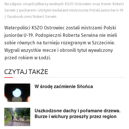
Na zdjęciu: zespół piłkarzy wodnych KSZO Ostrowiec oraz trener Robert
Serwin z pucharem i złotymi medalami mistrzostw Polski juniorów U-19
/ facebook.com/Robert Serwin
Waterpoliści KSZO Ostrowiec zostali mistrzami Polski
juniorów U-19. Podopieczni Roberta Serwina nie mieli
sobie równych na turnieju rozegranym w Szczecinie.
Wygrali wszystkie mecze i obronili tytuł wywalczony
przed rokiem w Łodzi.
CZYTAJ TAKŻE
W środę zaćmienie Słońca
Uszkodzone dachy i połamane drzewa.
Burze i wichury przeszły przez region