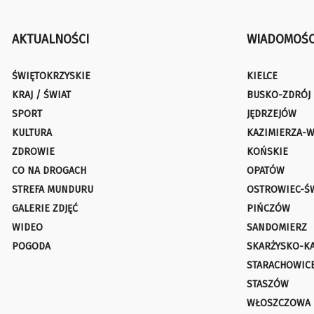
AKTUALNOŚCI
WIADOMOŚC
ŚWIĘTOKRZYSKIE
KIELCE
KRAJ / ŚWIAT
BUSKO-ZDRÓJ
SPORT
JĘDRZEJÓW
KULTURA
KAZIMIERZA-W
ZDROWIE
KOŃSKIE
CO NA DROGACH
OPATÓW
STREFA MUNDURU
OSTROWIEC-Ś
GALERIE ZDJĘĆ
PIŃCZÓW
WIDEO
SANDOMIERZ
POGODA
SKARŻYSKO-K
STARACHOWIC
STASZÓW
WŁOSZCZOWA