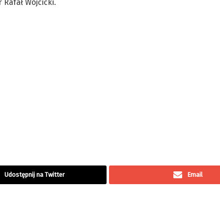
 Rafał Wójcicki.
Udostępnij na Twitter
Email