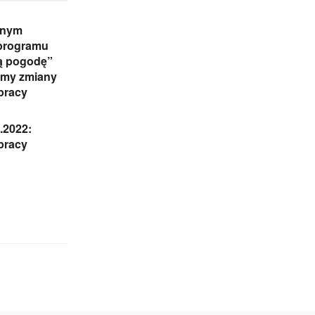
lnym
programu
ą pogodę”
śmy zmiany
pracy
.2022:
 pracy