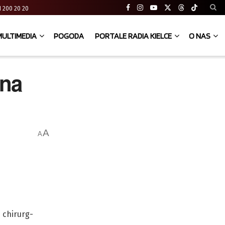
 41 200 20 20
MULTIMEDIA
POGODA
PORTALE RADIA KIELCE
O NAS
 na
A
A
 chirurg-