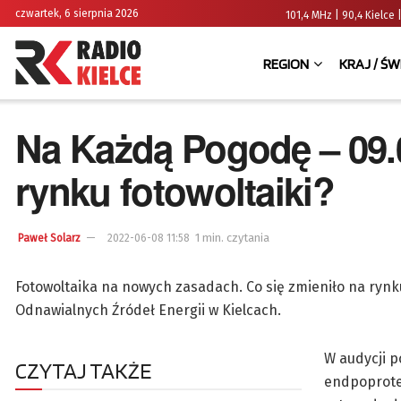
czwartek, 6 sierpnia 2026
101,4 MHz | 90,4 Kielc
REGION
KRAJ / ŚW
Na Każdą Pogodę – 09.0
rynku fotowoltaiki?
1 min. czytania
Paweł Solarz
2022-06-08 11:58
Fotowoltaika na nowych zasadach. Co się zmieniło na ryn
Odnawialnych Źródeł Energii w Kielcach.
W audycji 
CZYTAJ TAKŻE
endpoprotez