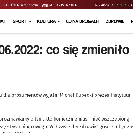
e | 100,00 MHz Włoszczowa
M10D 215,072 MHz
Zadzwoń do studia
IAT
SPORT
KULTURA
CO NA DROGACH
ZDROWIE
6.2022: co się zmieniło
ku dla prosumentów wyjaśni Michał Kubecki prezes Instytutu
porozmawiamy o tym, kto koniecznie musi mieć wszczepioną
ę stawu biodrowego. W „Czasie dla zdrowia” gościem będzie