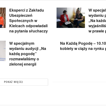
Eksperci z Zakładu
W specja
Ubezpieczeń
wydaniu 
Społecznych w
„Na każd
Kielcach odpowiadali
wyjaśnili
na pytania słuchaczy
w prawie 
W specjalnym
Na Każdą Pogodę – 10.10
wydaniu audycji „Na
kobiety w ciąży na rynku
każdą pogodę”
rozmawialiśmy o
zielonej energii
POKAŻ WIĘCEJ