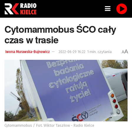
Cytomammobus ŚCO cały
czas w trasie
A
1 min. czytania
A
Iwona Murawska-Bujnowicz
2022-06-29 16:22
Cytomammobus / Fot. Wiktor Taszłow - Radio Kielce