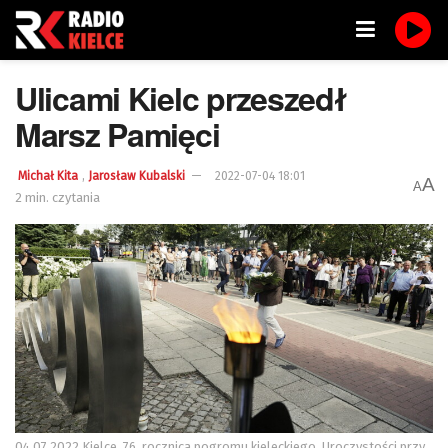
Ulicami Kielc przeszedł
Marsz Pamięci
,
Michał Kita
Jarosław Kubalski
2022-07-04 18:01
A
A
2 min. czytania
04.07.2022 Kielce. 76. rocznica pogromu kieleckiego. Uroczystości przy