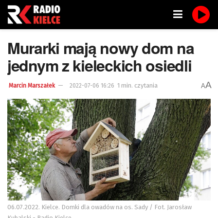
Murarki mają nowy dom na
jednym z kieleckich osiedli
A
1 min. czytania
A
Marcin Marszałek
2022-07-06 16:26
06.07.2022. Kielce. Domki dla owadów na os. Sady / Fot. Jarosław
Kubalski - Radio Kielce