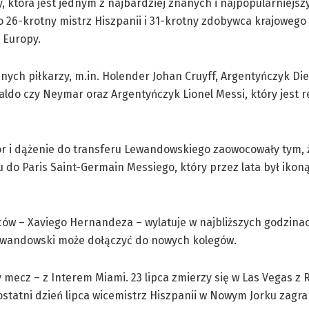
 która jest jednym z najbardziej znanych i najpopularniejsz
To 26-krotny mistrz Hiszpanii i 31-krotny zdobywca krajoweg
 Europy.
nych piłkarzy, m.in. Holender Johan Cruyff, Argentyńczyk Di
aldo czy Neymar oraz Argentyńczyk Lionel Messi, który jest r
r i dążenie do transferu Lewandowskiego zaowocowały tym, 
u do Paris Saint-Germain Messiego, który przez lata był ikoną
ów – Xaviego Hernandeza – wylatuje w najbliższych godzina
Lewandowski może dołączyć do nowych kolegów.
 mecz – z Interem Miami. 23 lipca zmierzy się w Las Vegas z
 ostatni dzień lipca wicemistrz Hiszpanii w Nowym Jorku zagr