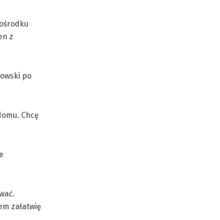
 ośrodku
en z
dowski po
 domu. Chcę
e
wać.
em załatwię