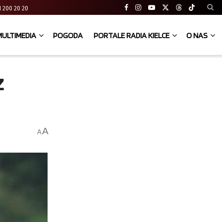
 41 200 20 20
MULTIMEDIA
POGODA
PORTALE RADIA KIELCE
O NAS
z
A
A