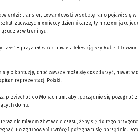
otwierdził transfer, Lewandowski w sobotę rano pojawił się w
szkali zauważyć niemieccy dziennikarze, tym razem jako jed
iął udział w treningu.
ny czas” – przyznał w rozmowie z telewizją Sky Robert Lewan
m się o kontuzję, choć zawsze może się coś zdarzyć, nawet w
apitan reprezentacji Polski.
rza przyjechać do Monachium, aby „porządnie się pożegnać z
czących domu.
Teraz nie miałem zbyt wiele czasu, żeby się do tego przygoto
ożegnać. Po zgrupowaniu wrócę i pożegnam się porządnie. Pot