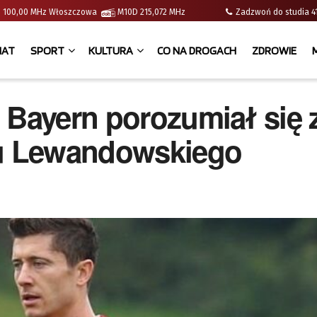
e | 100,00 MHz Włoszczowa
M10D 215,072 MHz
Zadzwoń do studia
IAT
SPORT
KULTURA
CO NA DROGACH
ZDROWIE
 Bayern porozumiał się 
ru Lewandowskiego