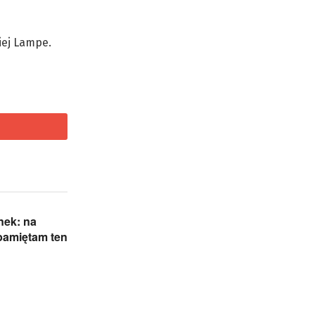
iej Lampe.
nek: na
pamiętam ten