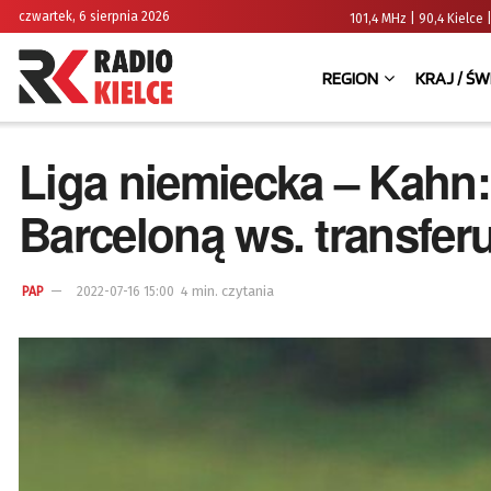
czwartek, 6 sierpnia 2026
101,4 MHz | 90,4 Kielc
REGION
KRAJ / ŚW
Liga niemiecka – Kahn:
Barceloną ws. transfe
4 min. czytania
PAP
2022-07-16 15:00