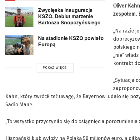
Oliver Kahn
Zwycięska inauguracja
zespołem. B
KSZO. Debiut marzenie
Bartosza Snopczyńskiego
„Na razie j
Na stadionie KSZO powiało
doprecyzowa
Europą
polskiego n
„nie” władz
kontrakt do
POKAŻ WIĘCEJ
„Sytuacja o
zaproponow
Kahn, który zwrócił też uwagę, że Bayernowi udało się po
Sadio Mane.
„To wszystko przyczyniło się do osiągnięcia porozumienia z
Hiszpański klub wyłoży na Polaka 50 milionów euro, a pił