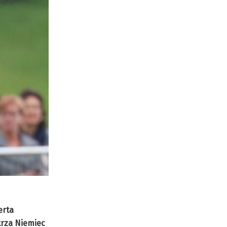
erta
trza Niemiec