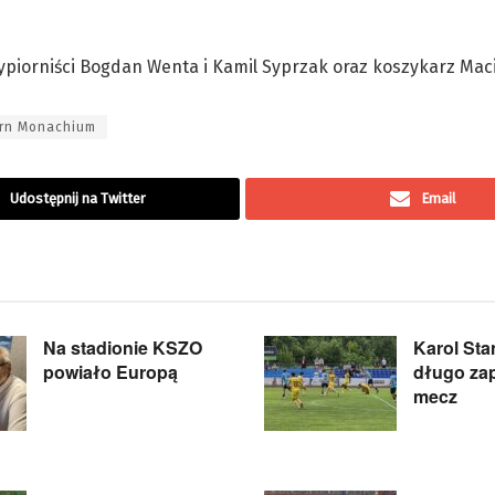
ypiorniści Bogdan Wenta i Kamil Syprzak oraz koszykarz Mac
rn Monachium
Udostępnij na Twitter
Email
Na stadionie KSZO
Karol Sta
powiało Europą
długo za
mecz