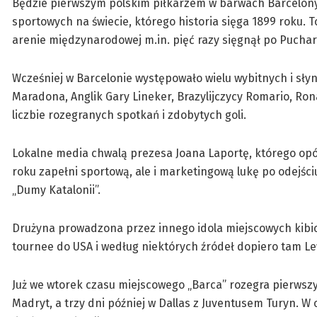
Będzie pierwszym polskim piłkarzem w barwach Barcelony,
sportowych na świecie, którego historia sięga 1899 roku. 
arenie międzynarodowej m.in. pięć razy sięgnął po Puchar
Wcześniej w Barcelonie występowało wielu wybitnych i słyn
Maradona, Anglik Gary Lineker, Brazylijczycy Romario, Ron
liczbie rozegranych spotkań i zdobytych goli.
Lokalne media chwalą prezesa Joana Laportę, którego opó
roku zapełni sportową, ale i marketingową lukę po odejści
„Dumy Katalonii”.
Drużyna prowadzona przez innego idola miejscowych kibic
tournee do USA i według niektórych źródeł dopiero tam 
Już we wtorek czasu miejscowego „Barca” rozegra pierwszy
Madryt, a trzy dni później w Dallas z Juventusem Turyn. W