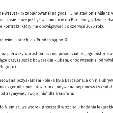
de wszystkim zaplanowanej na godz. 15 na stadionie Allianz 
m czasie może już być w samolocie do Barcelony, gdzie czeka
ze kontrakt, który ma obowiązywać do czerwca 2026 roku.
ośmiu latach, a z Bundesligą po 12.
z pierwszy wprost publicznie powiedział, że jego historia w
wiąże przyszłości z bawarskim klubem, choć wcześniej odmówi
łego roku.
resowana pozyskaniem Polaka była Barcelona, a on nie ukrywa
nii uzgodnił z nim już warunki indywidualnej umowy i składał
odtrzymywały swoje „nie” dla transferu.
o Niemiec, we wtorek przeszedł w szpitalu badania lekarskie