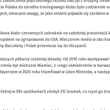
d zakończenia poprzedniego sezonu ćwiczył z drużyną trener
ie Polaka do ośrodka treningowego klubu było codziennie na
, zwracano uwagę, że jako ostatni pojawiał się zarówno w kl
apitana biało-czerwonych zabraknie na sobotniej prezentacji 
zespołem na zgrupowanie do USA. Wieczorem media w obu kra
ę Barcelony i Polak przeniesie się do Hiszpanii.
iejszych piłkarzy ostatniej dekady. Od 2010 roku występował 
-krotnie był mistrzem Niemiec, z czego ośmiokrotnie w barwa
 Bayernem w 2020 roku triumfował w Lidze Mistrzów, a następ
 której w 384 spotkaniach zdobył 312 bramek, co czyni go dr