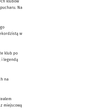
ych klubów
o pucharu. Na
ego
ekordzistą w
że klub po
 i legendą
ch na
 Realem
a z miejscową