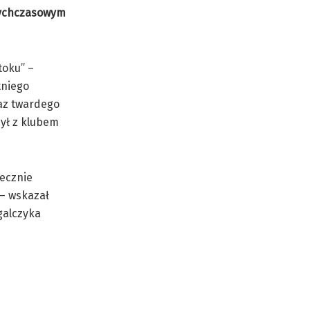
otychczasowym
toku” –
tniego
raz twardego
ył z klubem
tecznie
 – wskazał
galczyka