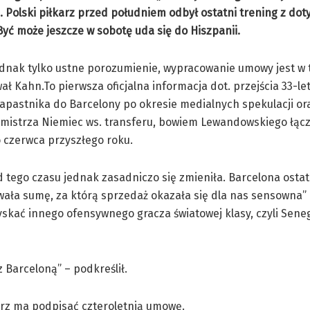
. Polski piłkarz przed południem odbył ostatni trening z d
yć może jeszcze w sobotę uda się do Hiszpanii.
ednak tylko ustne porozumienie, wypracowanie umowy jest w 
ł Kahn.To pierwsza oficjalna informacja dot. przejścia 33-le
apastnika do Barcelony po okresie medialnych spekulacji o
 mistrza Niemiec ws. transferu, bowiem Lewandowskiego łącz
 czerwca przyszłego roku.
d tego czasu jednak zasadniczo się zmieniła. Barcelona osta
ała sumę, za którą sprzedaż okazała się dla nas sensowna”
zyskać innego ofensywnego gracza światowej klasy, czyli Sene
 Barceloną” – podkreślił.
karz ma podpisać czteroletnią umowę.