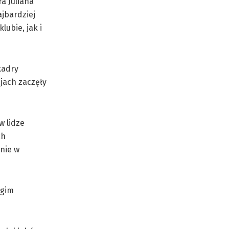
a Juliana
jbardziej
ubie, jak i
kadry
jach zaczęły
w lidze
ch
nie w
ugim