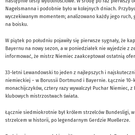
następnie testy wydolnościowe. W środę po raz pierwszy o
Nagelsmanna i podobnie było w kolejnych dniach. Przybyc
wyczekiwanym momentem; analizowano każdy jego ruch, gest
na boisku.
W piątek po południu pojawiły się pierwsze sygnały, że k
Bayernu na nowy sezon, a w poniedziałek nie wyjedzie z 
informować, że mistrz Niemiec zaakceptował ostatnią ofert
33-letni Lewandowski to jeden z najlepszych i najskuteczn
niemieckiej – w Borussii Dortmund i Bayernie. Łącznie 10
monachijczyków, cztery razy wywalczył Puchar Niemiec, z
klubowych mistrzostwach świata.
Łącznie siedmiokrotnie był królem strzelców Bundesligi, w
strzelcem w historii, po legendarnym Gerdzie Muellerze.