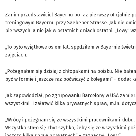
Zanim przedstawiciel Bayernu po raz pierwszy oficjalnie p
treningowym Bayernu przy Saebener Strasse. Jak nie omie
pierwszych, a nie jak w ostatnich dniach ostatni. „Lewy” wz
„To było wyjątkowe osiem lat, spędziłem w Bayernie świet
zajęciach.
„Pożegnałem się dzisiaj z chłopakami na boisku. Nie bałe
być w formie i jeszcze raz poćwiczyć z kolegami” – dodał k
Jak zapowiedział, po zgrupowaniu Barcelony w USA zamie
wszystkimi” i załatwić kilka prywatnych spraw, m.in. doty
„Wrócę i pożegnam się ze wszystkimi pracownikami klubu. 
Wszystko stało się zbyt szybko, żeby się ze wszystkimi p
jeszcze kilka spraw prywatnych” – zaznaczył „Lewy”.