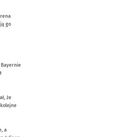
Arena
ją go
 Bayernie
ł
ł, że
 kolejne
, a