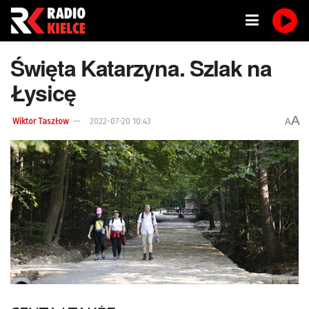
Święta Katarzyna. Szlak na
Łysicę
A
A
Wiktor Taszłow
2022-07-20 10:43