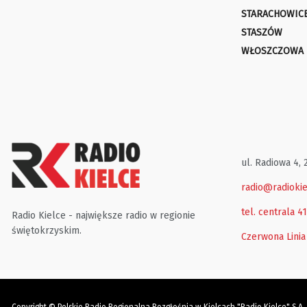
STARACHOWIC
STASZÓW
WŁOSZCZOWA
ul. Radiowa 4, 
radio@radiokie
tel. centrala 4
Radio Kielce - największe radio w regionie
świętokrzyskim.
Czerwona Linia
Copyright © Polskie Radio Regionalna Rozgłośnia w Kielcach "Radio Kielce" S.A.