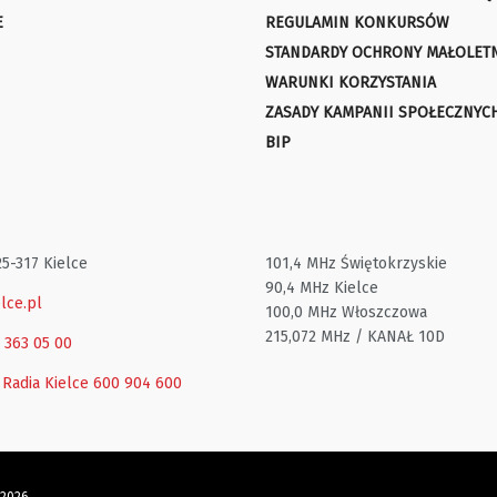
E
REGULAMIN KONKURSÓW
STANDARDY OCHRONY MAŁOLET
WARUNKI KORZYSTANIA
ZASADY KAMPANII SPOŁECZNYC
BIP
25-317 Kielce
101,4 MHz Świętokrzyskie
90,4 MHz Kielce
lce.pl
100,0 MHz Włoszczowa
215,072 MHz / KANAŁ 10D
1 363 05 00
 Radia Kielce
600 904 600
 2026.