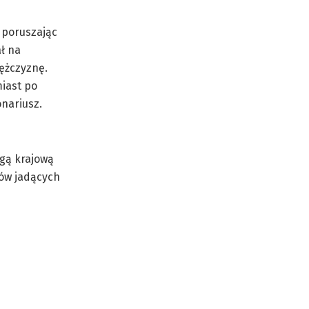
 poruszając
ł na
mężczyznę.
miast po
nariusz.
ogą krajową
ców jadących