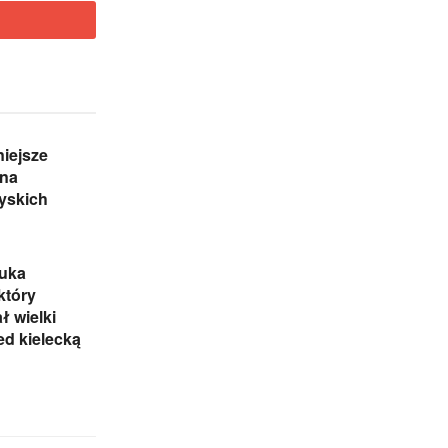
iejsze
 na
yskich
zuka
który
 wielki
ed kielecką