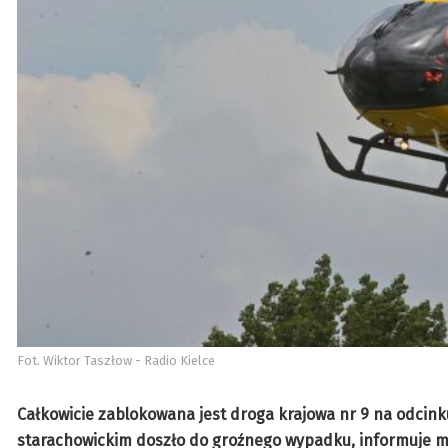
Fot. Wiktor Taszłow - Radio Kielce
Całkowicie zablokowana jest droga krajowa nr 9 na odcink
starachowickim doszło do groźnego wypadku, informuje mł