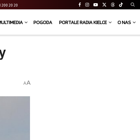
 41 200 20 20
MULTIMEDIA
POGODA
PORTALE RADIA KIELCE
O NAS
y
A
A