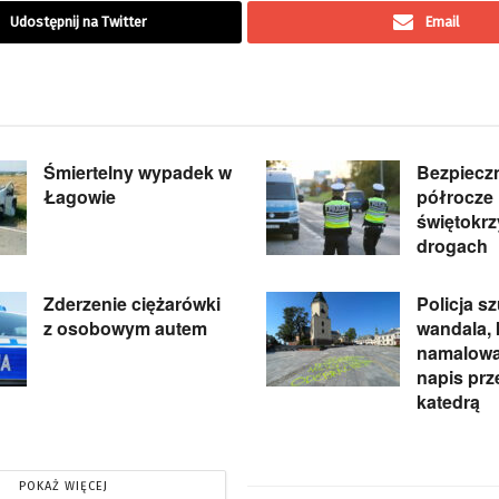
Udostępnij na Twitter
Email
Śmiertelny wypadek w
Bezpieczn
Łagowie
półrocze
świętokrz
drogach
Zderzenie ciężarówki
Policja s
z osobowym autem
wandala, 
namalował
napis prz
katedrą
POKAŻ WIĘCEJ