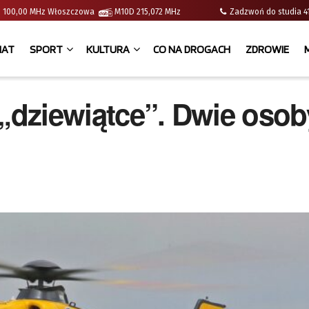
e | 100,00 MHz Włoszczowa
M10D 215,072 MHz
Zadzwoń do studia
IAT
SPORT
KULTURA
CO NA DROGACH
ZDROWIE
 „dziewiątce”. Dwie osob