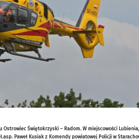
u Ostrowiec Świętokrzyski – Radom. W miejscowości Lubienia,
.asp. Paweł Kusiak z Komendy powiatowej Policji w Staracho