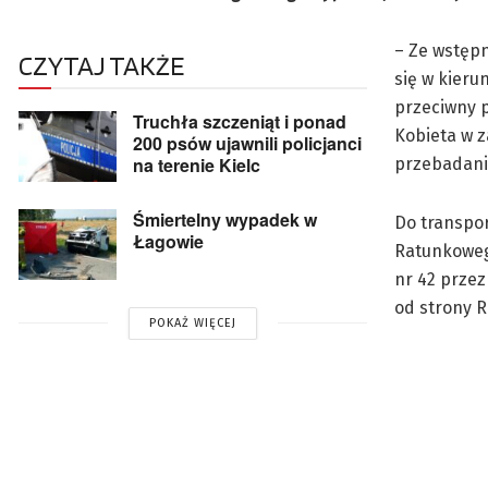
– Ze wstępn
CZYTAJ TAKŻE
się w kieru
przeciwny p
Truchła szczeniąt i ponad
Kobieta w z
200 psów ujawnili policjanci
na terenie Kielc
przebadaniu
Śmiertelny wypadek w
Do transpor
Łagowie
Ratunkowego
nr 42 przez
od strony 
POKAŻ WIĘCEJ