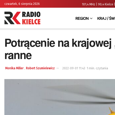
czwartek, 6 sierpnia 2026
101,4 MHz | 90,4 Kielc
REGION
KRAJ / ŚW
Potrącenie na krajowej
ranne
,
1 min. czytania
Monika Miller
Robert Szumielewicz
2022-09-01 11:43