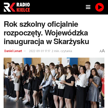
Rok szkolny oficjalnie
rozpoczęty. Wojewódzka
inauguracja w Skarżysku
A
2 min. czytania
A
Daniel Lenart
2022-09-01 17:17