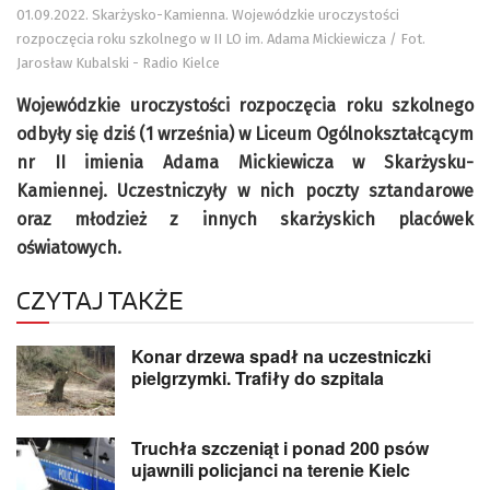
01.09.2022. Skarżysko-Kamienna. Wojewódzkie uroczystości
rozpoczęcia roku szkolnego w II LO im. Adama Mickiewicza / Fot.
Jarosław Kubalski - Radio Kielce
Wojewódzkie uroczystości rozpoczęcia roku szkolnego
odbyły się dziś (1 września) w Liceum Ogólnokształcącym
nr II imienia Adama Mickiewicza w Skarżysku-
Kamiennej. Uczestniczyły w nich poczty sztandarowe
oraz młodzież z innych skarżyskich placówek
oświatowych.
CZYTAJ TAKŻE
Konar drzewa spadł na uczestniczki
pielgrzymki. Trafiły do szpitala
Truchła szczeniąt i ponad 200 psów
ujawnili policjanci na terenie Kielc