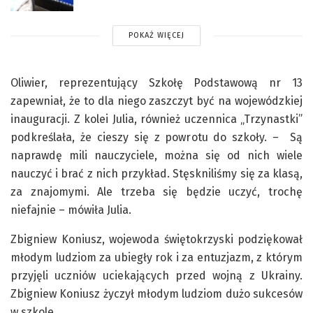
POKAŻ WIĘCEJ
Oliwier, reprezentujący Szkołę Podstawową nr 13
zapewniał, że to dla niego zaszczyt być na wojewódzkiej
inauguracji. Z kolei Julia, również uczennica „Trzynastki”
podkreślała, że cieszy się z powrotu do szkoły. – Są
naprawdę mili nauczyciele, można się od nich wiele
nauczyć i brać z nich przykład. Stęskniliśmy się za klasą,
za znajomymi. Ale trzeba się będzie uczyć, trochę
niefajnie – mówiła Julia.
Zbigniew Koniusz, wojewoda świętokrzyski podziękował
młodym ludziom za ubiegły rok i za entuzjazm, z którym
przyjęli uczniów uciekających przed wojną z Ukrainy.
Zbigniew Koniusz życzył młodym ludziom dużo sukcesów
w szkole.