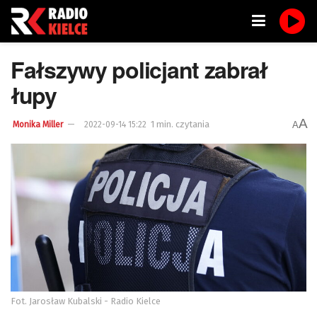
Fałszywy policjant zabrał
łupy
A
1 min. czytania
A
Monika Miller
2022-09-14 15:22
Fot. Jarosław Kubalski - Radio Kielce