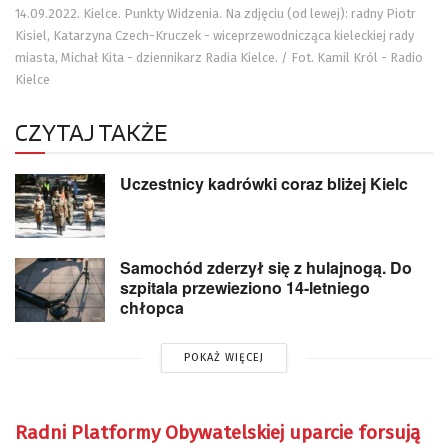
14.09.2022. Kielce. Punkty Widzenia. Na zdjęciu (od lewej): radny Piotr
Kisiel, Katarzyna Czech-Kruczek - wiceprzewodnicząca kieleckiej rady
miasta, Michał Kita - dziennikarz Radia Kielce. / Fot. Kamil Król - Radio
Kielce
CZYTAJ TAKŻE
Uczestnicy kadrówki coraz bliżej Kielc
Samochód zderzył się z hulajnogą. Do
szpitala przewieziono 14-letniego
chłopca
POKAŻ WIĘCEJ
Radni Platformy Obywatelskiej uparcie forsują