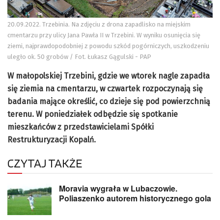
20.09.2022. Trzebinia. Na zdjęciu z drona zapadlisko na miejskim
cmentarzu przy ulicy Jana Pawła II w Trzebini. W wyniku osunięcia się
ziemi, najprawdopodobniej z powodu szkód pogórniczych, uszkodzeniu
uległo ok. 50 grobów / Fot. Łukasz Gągulski - PAP
W małopolskiej Trzebini, gdzie we wtorek nagle zapadła
się ziemia na cmentarzu, w czwartek rozpoczynają się
badania mające określić, co dzieje się pod powierzchnią
terenu. W poniedziałek odbędzie się spotkanie
mieszkańców z przedstawicielami Spółki
Restrukturyzacji Kopalń.
CZYTAJ TAKŻE
Moravia wygrała w Lubaczowie.
Poliaszenko autorem historycznego gola