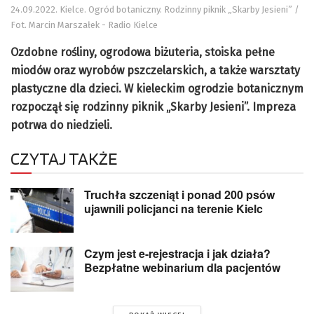
24.09.2022. Kielce. Ogród botaniczny. Rodzinny piknik „Skarby Jesieni” /
Fot. Marcin Marszałek - Radio Kielce
Ozdobne rośliny, ogrodowa biżuteria, stoiska pełne
miodów oraz wyrobów pszczelarskich, a także warsztaty
plastyczne dla dzieci. W kieleckim ogrodzie botanicznym
rozpoczął się rodzinny piknik „Skarby Jesieni”. Impreza
potrwa do niedzieli.
CZYTAJ TAKŻE
Truchła szczeniąt i ponad 200 psów
ujawnili policjanci na terenie Kielc
Czym jest e-rejestracja i jak działa?
Bezpłatne webinarium dla pacjentów