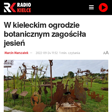
W kieleckim ogrodzie
botanicznym zagościła
jesień
A
1 min. czytania
A
Marcin Marszałek
2022-09-24 11:52