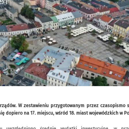
morządów. W zestawieniu przygotowanym przez czasopismo
ię dopiero na 17. miejscu, wśród 18. miast wojewódzkich w Po
u uwzględniono średnie wydatki inwestycyjne, w prze