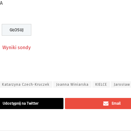
TA
Wyniki sondy
Katarzyna Czech-Kruczek
Joanna Winiarska
KIELCE
Jarosław
Udostępnij na Twitter
Email