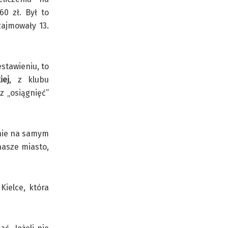
60 zł. Był to
zajmowały 13.
stawieniu, to
iej
, z klubu
z „osiągnięć”
znie na samym
 nasze miasto,
ielce, która