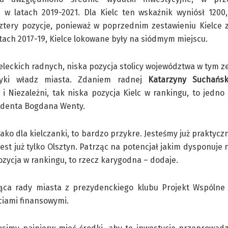
 w latach 2019-2021. Dla Kielc ten wskaźnik wyniósł 1200,
ztery pozycje, ponieważ w poprzednim zestawieniu Kielce 
atach 2017-19, Kielce lokowane były na siódmym miejscu.
eleckich radnych, niska pozycja stolicy województwa w tym ze
ityki władz miasta. Zdaniem radnej
Katarzyny Suchańsk
 i Niezależni, tak niska pozycja Kielc w rankingu, to jedno 
ydenta Bogdana Wenty.
jako dla kielczanki, to bardzo przykre. Jesteśmy już praktyc
 jest już tylko Olsztyn. Patrząc na potencjał jakim dysponuje
ozycja w rankingu, to rzecz karygodna – dodaje.
ąca rady miasta z prezydenckiego klubu Projekt Wspólne K
ściami finansowymi.