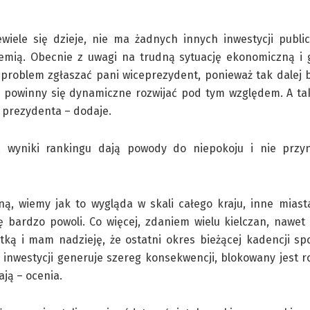
wiele się dzieje, nie ma żadnych innych inwestycji publi
emią. Obecnie z uwagi na trudną sytuację ekonomiczną i 
 problem zgłaszać pani wiceprezydent, ponieważ tak dalej 
 powinny się dynamiczne rozwijać pod tym względem. A tak
 prezydenta – dodaje.
, wyniki rankingu dają powody do niepokoju i nie przy
, wiemy jak to wygląda w skali całego kraju, inne miasta
ę bardzo powoli. Co więcej, zdaniem wielu kielczan, nawet
tką i mam nadzieję, że ostatni okres bieżącej kadencji sp
 inwestycji generuje szereg konsekwencji, blokowany jest r
ają – ocenia.