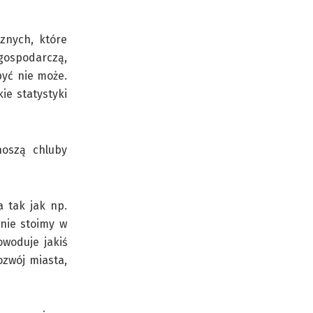
cznych, które
gospodarczą,
być nie może.
ie statystyki
noszą chluby
 tak jak np.
 nie stoimy w
owoduje jakiś
ozwój miasta,