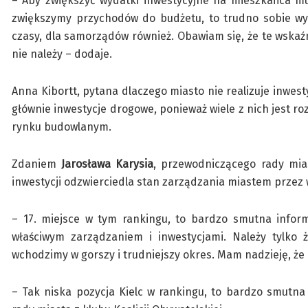
– Aby zwiększyć wydatki inwestycyjne na mieszkańca mus
zwiększymy przychodów do budżetu, to trudno sobie wyo
czasy, dla samorządów również. Obawiam się, że te wskaź
nie należy – dodaje.
Anna Kibortt, pytana dlaczego miasto nie realizuje inwesty
głównie inwestycje drogowe, ponieważ wiele z nich jest ro
rynku budowlanym.
Zdaniem
Jarosława Karysia
, przewodniczącego rady mias
inwestycji odzwierciedla stan zarządzania miastem przez 
– 17. miejsce w tym rankingu, to bardzo smutna inform
właściwym zarządzaniem i inwestycjami. Należy tylko 
wchodzimy w gorszy i trudniejszy okres. Mam nadzieję, że c
– Tak niska pozycja Kielc w rankingu, to bardzo smutn