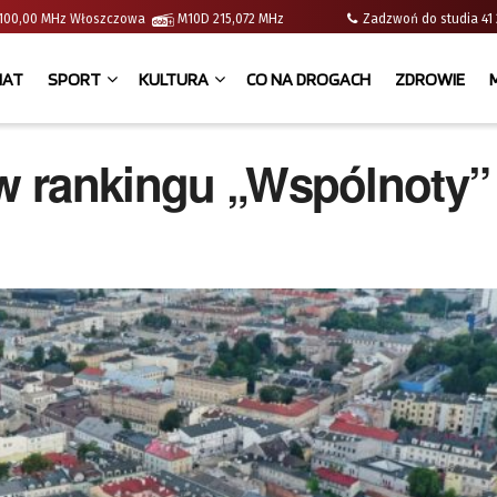
 | 100,00 MHz Włoszczowa
M10D 215,072 MHz
Zadzwoń do studia 
IAT
SPORT
KULTURA
CO NA DROGACH
ZDROWIE
 w rankingu „Wspólnoty”