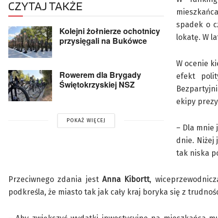
CZYTAJ TAKŻE
mieszkańca
spadek o c
Kolejni żołnierze ochotnicy
lokatę. W l
przysięgali na Bukówce
W ocenie ki
Rowerem dla Brygady
efekt pol
Świętokrzyskiej NSZ
Bezpartyjni
ekipy prez
POKAŻ WIĘCEJ
– Dla mnie 
dnie. Niżej
tak niska p
Przeciwnego zdania jest
Anna Kibortt
, wiceprzewodnicz
podkreśla, że miasto tak jak cały kraj boryka się z trudno