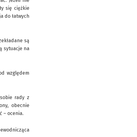
ć. Jeżeli nie
y się ciężkie
ja do łatwych
rzekładane są
ą sytuacje na
pod względem
 sobie rady z
ony, obecnie
ć – ocenia.
zewodnicząca