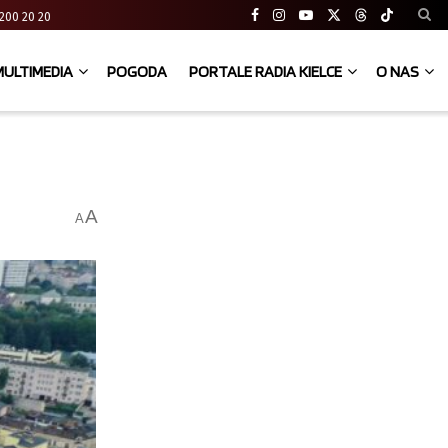
41 200 20 20
MULTIMEDIA
POGODA
PORTALE RADIA KIELCE
O NAS
A
A