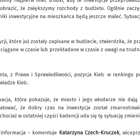
imy najpierw mieć środki, aby te inwestycje przeprowadza
brazić, że zwiększymy rozchody z budżetu. Ogólnie zaczęł
niki inwestycyjne na mieszkańca będą jeszcze maleć. Sytuac
cji, które już zostały zapisane w budżecie, stwierdziła, że p
zciągane w czasie lub przekładane w czasie z uwagi na trudn
ta, z Prawa i Sprawiedliwości, pozycja Kielc w rankingu 
władze Kielc.
acja, która pokazuje, że miasto i jego włodarze nie dają
żałować, że dobry czas na inwestycje został zmarnotrawi
hociaż w ostatniej części kadencji uda się tę sytuację zmieni
a informacja – komentuje
Katarzyna Czech-Kruczek
, wicepr