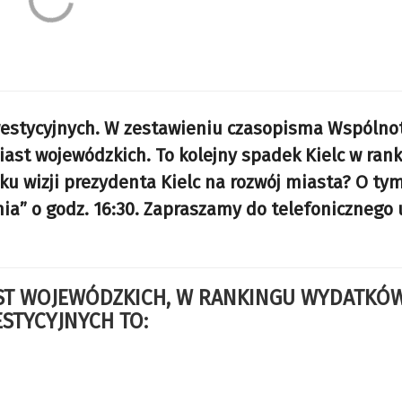
estycyjnych. W zestawieniu czasopisma Wspólnot
iast wojewódzkich. To kolejny spadek Kielc w rank
aku wizji prezydenta Kielc na rozwój miasta? O ty
a” o godz. 16:30. Zapraszamy do telefonicznego 
MIAST WOJEWÓDZKICH, W RANKINGU WYDATKÓ
STYCYJNYCH TO: