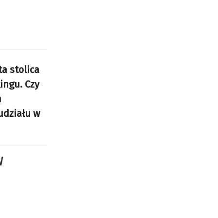
a stolica
ingu. Czy
m
udziału w
W