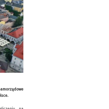
 samorządowe
lsce.
liczeniu na