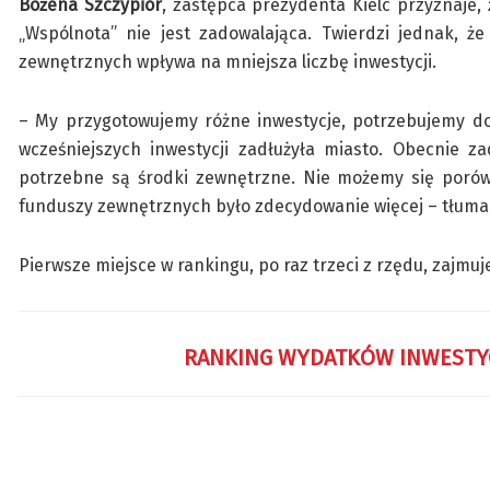
Bożena Szczypiór
, zastępca prezydenta Kielc przyznaje,
„Wspólnota” nie jest zadowalająca. Twierdzi jednak, ż
zewnętrznych wpływa na mniejsza liczbę inwestycji.
– My przygotowujemy różne inwestycje, potrzebujemy do
wcześniejszych inwestycji zadłużyła miasto. Obecnie za
potrzebne są środki zewnętrzne. Nie możemy się porów
funduszy zewnętrznych było zdecydowanie więcej – tłuma
Pierwsze miejsce w rankingu, po raz trzeci z rzędu, zajmuj
RANKING WYDATKÓW INWESTYCY