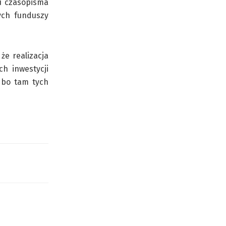
gu czasopisma
ych funduszy
e realizacja
ch inwestycji
 bo tam tych