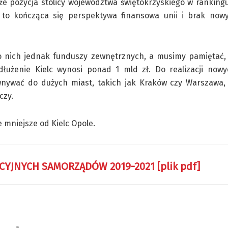
 że pozycja stolicy województwa świętokrzyskiego w rankin
e to kończąca się perspektywa finansowa unii i brak now
 nich jednak funduszy zewnętrznych, a musimy pamiętać, ż
dłużenie Kielc wynosi ponad 1 mld zł. Do realizacji nowy
nywać do dużych miast, takich jak Kraków czy Warszawa,
czy.
e mniejsze od Kielc Opole.
JNYCH SAMORZĄDÓW 2019-2021 [plik pdf]