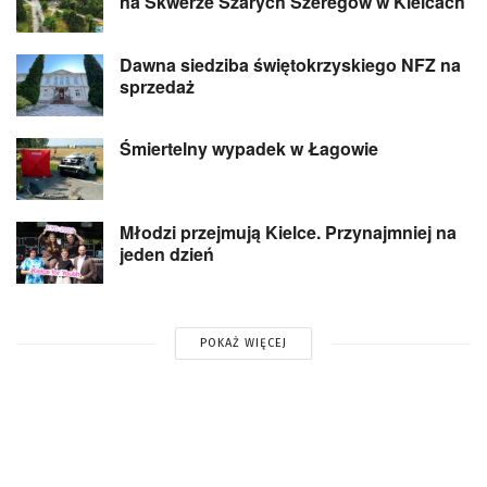
na Skwerze Szarych Szeregów w Kielcach
Dawna siedziba świętokrzyskiego NFZ na
sprzedaż
Śmiertelny wypadek w Łagowie
Młodzi przejmują Kielce. Przynajmniej na
jeden dzień
POKAŻ WIĘCEJ