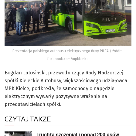
Prezentacja polskiego autobusu elektrycznego firmy PILEA / źródło:
facebook.com/mpkkielce
Bogdan Latosiński, przewodniczący Rady Nadzorczej
spółki Kieleckie Autobusy, większościowego udziałowca
MPK Kielce, podkreśla, że samochody o napędzie
elektrycznym wywarły pozytywne wrażenie na
przedstawicielach spółki.
CZYTAJ TAKŻE
Truchła szczeniąt i ponad 200 psów