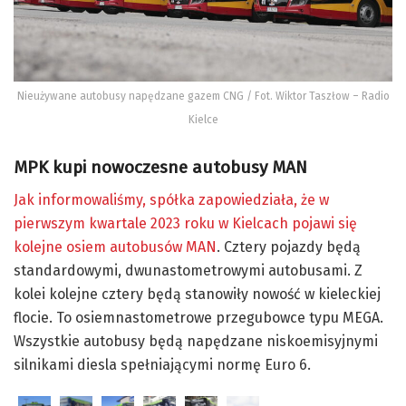
Nieużywane autobusy napędzane gazem CNG / Fot. Wiktor Taszłow – Radio
Kielce
MPK kupi nowoczesne autobusy MAN
Jak informowaliśmy, spółka zapowiedziała, że w
pierwszym kwartale 2023 roku w Kielcach pojawi się
kolejne osiem autobusów MAN
. Cztery pojazdy będą
standardowymi, dwunastometrowymi autobusami. Z
kolei kolejne cztery będą stanowiły nowość w kieleckiej
flocie. To osiemnastometrowe przegubowce typu MEGA.
Wszystkie autobusy będą napędzane niskoemisyjnymi
silnikami diesla spełniającymi normę Euro 6.