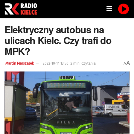
Elektryczny autobus na
ulicach Kielc. Czy trafi do
MPK?
A
2 min. czytania
A
Marcin Marszałek
2022-10-14 13:50