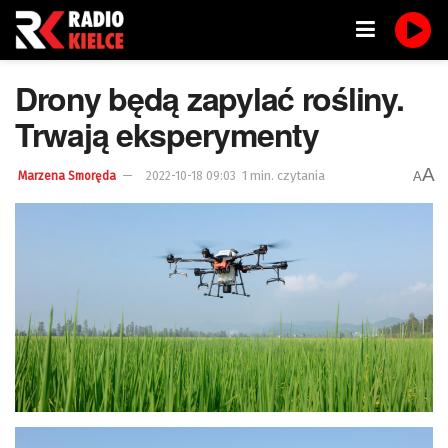
Drony będą zapylać rośliny.
Trwają eksperymenty
A
1 min. czytania
A
Marzena Smoręda
2022-10-18 09:03