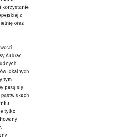
i korzystanie
pejskiej z
ielnię oraz
owości
asy Aubrac
rudnych
ów lokalnych
y tym
y pasą się
a pastwiskach
ynku
e tylko
achowany
.
zny