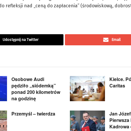
do refleksji nad „ceną do zapłacenia” (środowiskową, dobro
Udostępnij na Twitter
Email
Osobowe Audi
Kielce. P
pędziło „siódemką”
Caritas
ponad 200 kilometrów
na godzinę
Przemyśl – twierdza
Jan Józef
Pierwsza
Kadrowa 