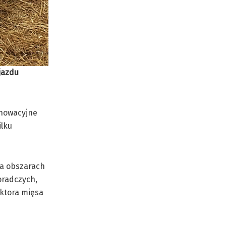
jazdu
nnowacyjne
ilku
na obszarach
oradczych,
ektora mięsa