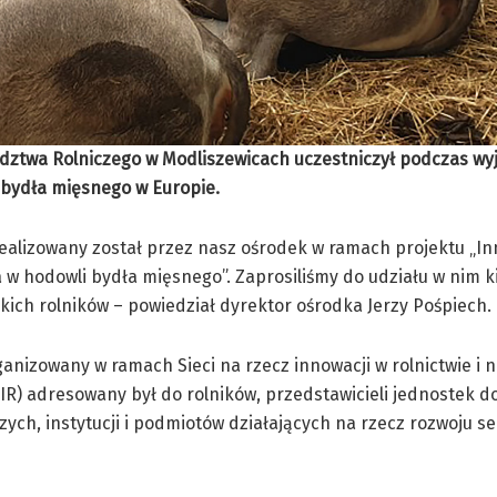
radztwa Rolniczego w Modliszewicach uczestniczył podczas wy
 bydła mięsnego w Europie.
ealizowany został przez nasz ośrodek w ramach projektu „I
 w hodowli bydła mięsnego”. Zaprosiliśmy do udziału w nim k
kich rolników – powiedział dyrektor ośrodka Jerzy Pośpiech.
anizowany w ramach Sieci na rzecz innowacji w rolnictwie i 
SIR) adresowany był do rolników, przedstawicieli jednostek d
czych, instytucji i podmiotów działających na rzecz rozwoju s