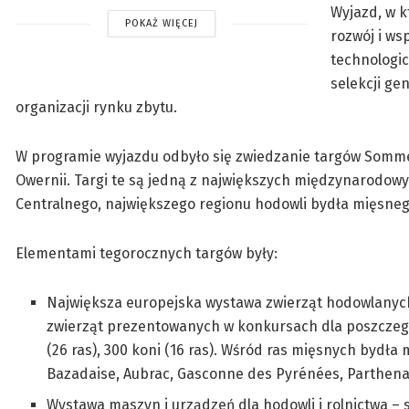
Wyjazd, w k
POKAŻ WIĘCEJ
rozwój i ws
technologi
selekcji ge
organizacji rynku zbytu.
W programie wyjazdu odbyło się zwiedzanie targów Sommet 
Owernii. Targi te są jedną z największych międzynarodow
Centralnego, największego regionu hodowli bydła mięsneg
Elementami tegorocznych targów były:
Największa europejska wystawa zwierząt hodowlanych
zwierząt prezentowanych w konkursach dla poszczegól
(26 ras), 300 koni (16 ras). Wśród ras mięsnych bydła 
Bazadaise, Aubrac, Gasconne des Pyrénées, Parthenai
Wystawa maszyn i urządzeń dla hodowli i rolnictwa – 