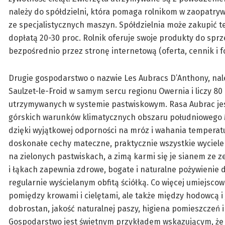
należy do spółdzielni, która pomaga rolnikom w zaopatrywa
ze specjalistycznych maszyn. Spółdzielnia może zakupić t
dopłatą 20-30 proc. Rolnik oferuje swoje produkty do spr
bezpośrednio przez stronę internetową (oferta, cennik i 
Drugie gospodarstwo o nazwie Les Aubracs D’Anthony, nale
Saulzet-le-Froid w samym sercu regionu Owernia i liczy 
utrzymywanych w systemie pastwiskowym. Rasa Aubrac jes
górskich warunków klimatycznych obszaru południowego 
dzięki wyjątkowej odporności na mróz i wahania tempera
doskonałe cechy mateczne, praktycznie wszystkie wyciele
na zielonych pastwiskach, a zimą karmi się je sianem ze z
i łąkach zapewnia zdrowe, bogate i naturalne pożywienie
regularnie wyścielanym obfitą ściółką. Co więcej umiejsco
pomiędzy krowami i cielętami, ale także między hodowcą i
dobrostan, jakość naturalnej paszy, higiena pomieszczeń i 
Gospodarstwo jest świetnym przykładem wskazującym, że