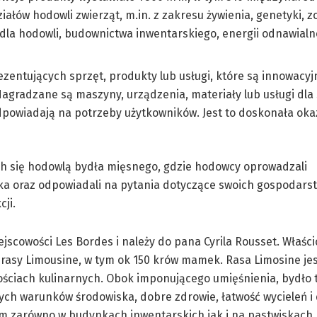
ałów hodowli zwierząt, m.in. z zakresu żywienia, genetyki, zo
t dla hodowli, budownictwa inwentarskiego, energii odnawialn
entujących sprzęt, produkty lub usługi, które są innowacy
agradzane są maszyny, urządzenia, materiały lub usługi dla
odpowiadają na potrzeby użytkowników. Jest to doskonała oka
ch się hodowlą bydła mięsnego, gdzie hodowcy oprowadzali
ka oraz odpowiadali na pytania dotyczące swoich gospodarst
cji.
scowości Les Bordes i należy do pana Cyrila Rousset. Właścic
 rasy Limousine, w tym ok 150 krów mamek. Rasa Limosine je
ciach kulinarnych. Obok imponującego umięśnienia, bydło t
ych warunków środowiska, dobre zdrowie, łatwość wycieleń i
m zarówno w budynkach inwentarskich jak i na pastwiskach.