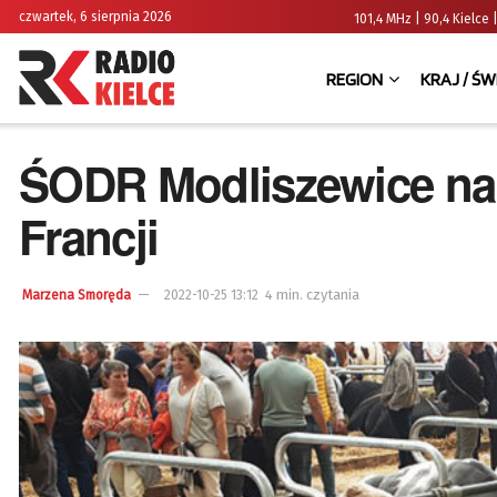
czwartek, 6 sierpnia 2026
101,4 MHz | 90,4 Kielc
REGION
KRAJ / ŚW
ŚODR Modliszewice na
Francji
4 min. czytania
Marzena Smoręda
2022-10-25 13:12