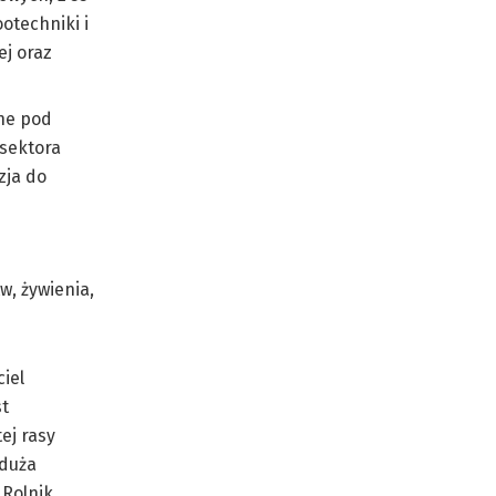
otechniki i
ej oraz
jne pod
 sektora
zja do
w, żywienia,
iel
st
ej rasy
 duża
 Rolnik