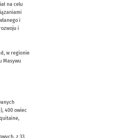
ał na celu
wiązaniami
wlanego i
rozwoju i
d, w regionie
cu Masywu
wanych
), 400 owiec
quitaine,
owych, z 33