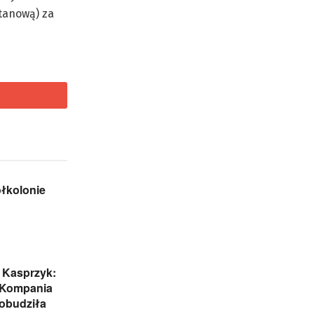
stanową) za
ółkolonie
 Kasprzyk:
 Kompania
obudziła