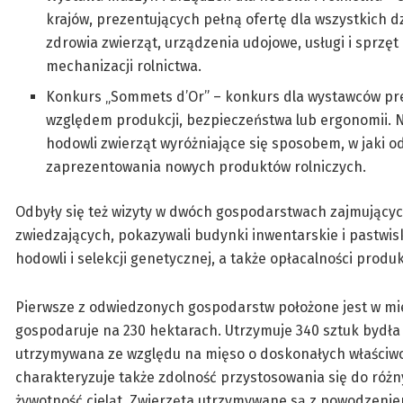
krajów, prezentujących pełną ofertę dla wszystkich dzi
zdrowia zwierząt, urządzenia udojowe, usługi i sprzę
mechanizacji rolnictwa.
Konkurs „Sommets d’Or” – konkurs dla wystawców prez
względem produkcji, bezpieczeństwa lub ergonomii. N
hodowli zwierząt wyróżniające się sposobem, w jaki 
zaprezentowania nowych produktów rolniczych.
Odbyły się też wizyty w dwóch gospodarstwach zajmujący
zwiedzających, pokazywali budynki inwentarskie i pastwis
hodowli i selekcji genetycznej, a także opłacalności produk
Pierwsze z odwiedzonych gospodarstw położone jest w miej
gospodaruje na 230 hektarach. Utrzymuje 340 sztuk bydła
utrzymywana ze względu na mięso o doskonałych właściwoś
charakteryzuje także zdolność przystosowania się do różn
żywotność cieląt. Zwierzęta utrzymywane są z powodzenie