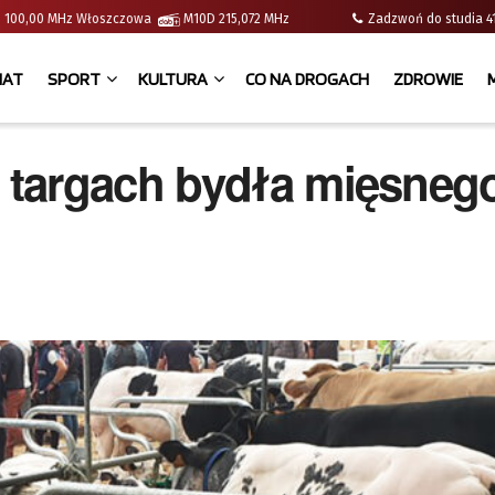
e | 100,00 MHz Włoszczowa
M10D 215,072 MHz
Zadzwoń do studia
IAT
SPORT
KULTURA
CO NA DROGACH
ZDROWIE
 targach bydła mięsneg