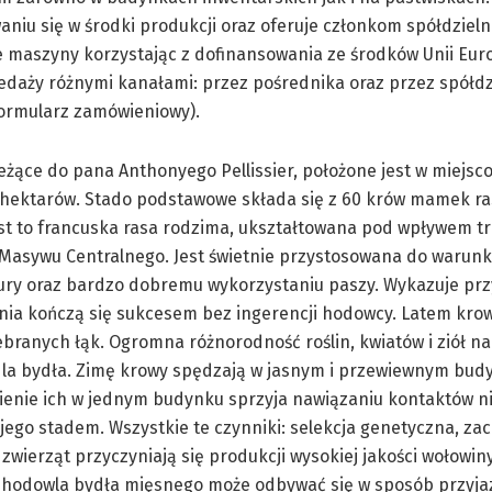
niu się w środki produkcji oraz oferuje członkom spółdzieln
e maszyny korzystając z dofinansowania ze środków Unii Euro
zedaży różnymi kanałami: przez pośrednika oraz przez spółdz
formularz zamówieniowy).
żące do pana Anthonyego Pellissier, położone jest w miejsc
80 hektarów. Stado podstawowe składa się z 60 krów mamek r
t to francuska rasa rodzima, ukształtowana pod wpływem t
Masywu Centralnego. Jest świetnie przystosowana do warunk
tury oraz bardzo dobremu wykorzystaniu paszy. Wykazuje prz
nia kończą się sukcesem bez ingerencji hodowcy. Latem krow
ebranych łąk. Ogromna różnorodność roślin, kwiatów i ziół n
 dla bydła. Zimę krowy spędzają w jasnym i przewiewnym bud
wienie ich w jednym budynku sprzyja nawiązaniu kontaktów ni
 jego stadem. Wszystkie te czynniki: selekcja genetyczna, z
zwierząt przyczyniają się produkcji wysokiej jakości wołowiny
 hodowla bydła mięsnego może odbywać się w sposób przyja