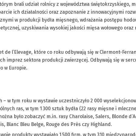
tórym brali udział rolnicy z województwa świętokrzyskiego, mi
parcie ich działalności oraz zapoznanie z innowacyjnymi roz
cznymi w produkcji bydła mięsnego, wdrażania postępu hodo
netycznej, uzyskiwania wysokiej jakości mięsa wołowego oraz 
de l’Elevage, które co roku odbywają się w Clermont-Ferran
ych imprez sektora produkcji zwierzęcej. Odbywają się w ser
o w Europie.
 – w tym roku w wystawie uczestniczyło 2 000 wyselekcjono
nych ras, w tym 1 300 sztuk bydła (22 rasy mięsne i mleczne
można było zobaczyć m.in. rasy Charolaise, Salers, Blonde d’A
s, Blanc Bleu Belge, Rouge des Prés czy Highland.
swoje produkty wystawiało 1 500 firm, w tym 310 międzynarod