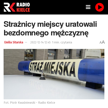
Strażnicy miejscy uratowali
bezdomnego mężczyznę
A
1 min. czytania
A
Emilia Sitarska
2022-12-14 12:45
Fot. Piotr Kwaśniewski - Radio Kielce