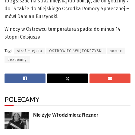
to zgłaszać na straż miejską lub policję, ale od godziny 7
do 15 także do Miejskiego Ośrodka Pomocy Społecznej –
mówi Damian Burzyński.
W nocy w Ostrowcu temperatura spadła do minus 14
stopni Celsjusza.
Tagi:
straż miejska
OSTROWIEC ŚWIĘTOKRZYSKI
pomoc
bezdomny
POLECAMY
Nie żyje Włodzimierz Rezner