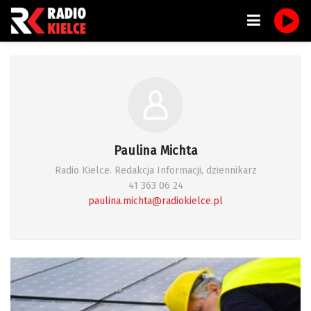
Paulina Michta
Radio Kielce. Redakcja Informacji, dziennikarz
41 363 06 24
paulina.michta@radiokielce.pl