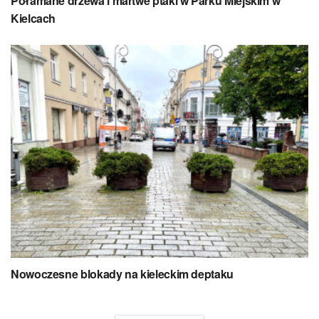
Połamane drzewa i martwe ptaki w Parku Miejskim w
Kielcach
Nowoczesne blokady na kieleckim deptaku