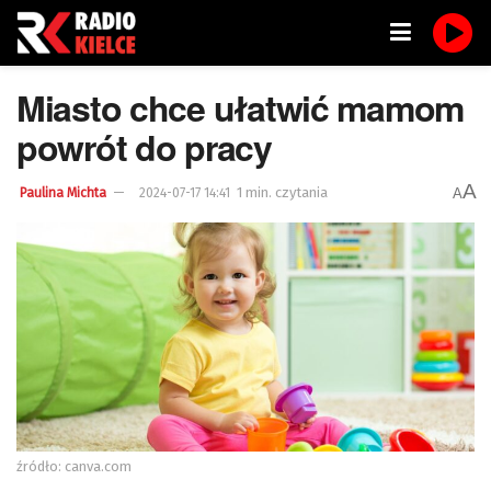
Miasto chce ułatwić mamom
powrót do pracy
A
1 min. czytania
A
Paulina Michta
2024-07-17 14:41
źródło: canva.com