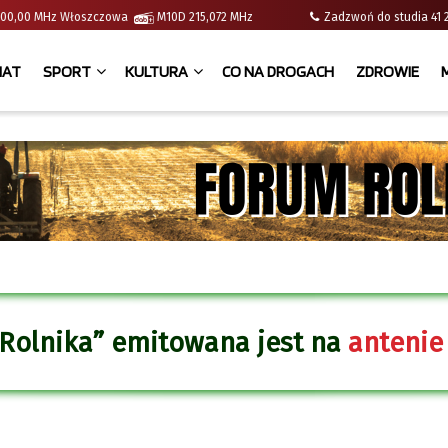
 | 100,00 MHz Włoszczowa
M10D 215,072 MHz
Zadzwoń do studia 
IAT
SPORT
KULTURA
CO NA DROGACH
ZDROWIE
 Rolnika” emitowana jest na
antenie