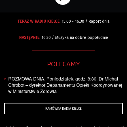
JQUERY
TERAZ W RADIU KIELCE:
15:00 - 16:30 / Raport dnia
RADIO
PLAYER
and
NASTĘPNIE:
16:30 / Muzyka na dobre popołudnie
WORDPRESS
RADIO
PLUGIN
powered
POLECAMY
by
WordPress
Webdesign
ROZMOWA DNIA. Poniedziałek, godz. 8:30. Dr Michał
Dexheim
Chrobot – dyrektor Departamentu Opieki Koordynowanej
and
w Ministerstwie Zdrowia
FULL
SERVICE
ONLINE
RAMÓWKA RADIA KIELCE
AGENTUR
MAINZ