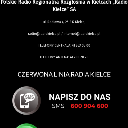
TERAZ GRAMY
Polskie Radio Regionalna Rozgłośnia w Kielcach „Radio
Kielce” SA
ul. Radiowa 4, 25-317 Kielce,
radio@radiokielce.pl
/
internet@radiokielce.pl
TELEFONY CENTRALA:
41 363 05 00
TELEFONY ANTENA:
41 200 20 20
CZERWONA LINIA RADIA KIELCE